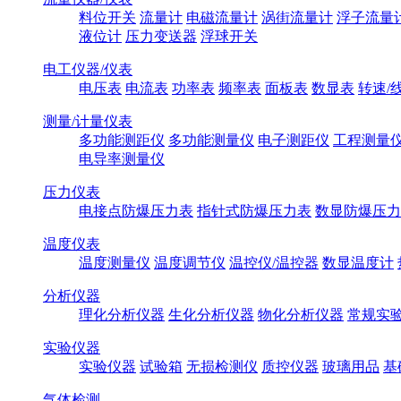
料位开关
流量计
电磁流量计
涡街流量计
浮子流量
液位计
压力变送器
浮球开关
电工仪器/仪表
电压表
电流表
功率表
频率表
面板表
数显表
转速/
测量/计量仪表
多功能测距仪
多功能测量仪
电子测距仪
工程测量
电导率测量仪
压力仪表
电接点防爆压力表
指针式防爆压力表
数显防爆压力
温度仪表
温度测量仪
温度调节仪
温控仪/温控器
数显温度计
分析仪器
理化分析仪器
生化分析仪器
物化分析仪器
常规实
实验仪器
实验仪器
试验箱
无损检测仪
质控仪器
玻璃用品
基
气体检测