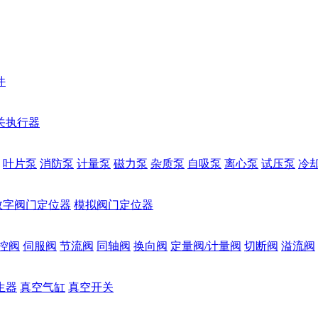
件
关执行器
叶片泵
消防泵
计量泵
磁力泵
杂质泵
自吸泵
离心泵
试压泵
冷
数字阀门定位器
模拟阀门定位器
控阀
伺服阀
节流阀
同轴阀
换向阀
定量阀/计量阀
切断阀
溢流阀
生器
真空气缸
真空开关