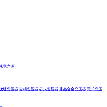
视觉光源
绕组变压器
自耦变压器
芯式变压器
非晶合金变压器
壳式变压