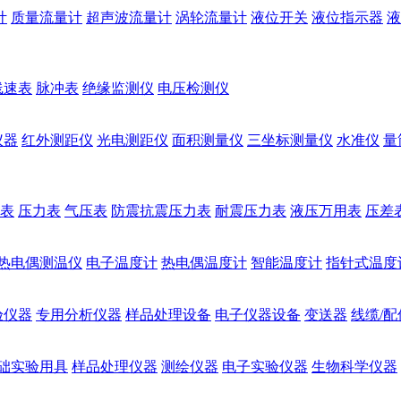
计
质量流量计
超声波流量计
涡轮流量计
液位开关
液位指示器
液
线速表
脉冲表
绝缘监测仪
电压检测仪
仪器
红外测距仪
光电测距仪
面积测量仪
三坐标测量仪
水准仪
量
表
压力表
气压表
防震抗震压力表
耐震压力表
液压万用表
压差
热电偶测温仪
电子温度计
热电偶温度计
智能温度计
指针式温度
验仪器
专用分析仪器
样品处理设备
电子仪器设备
变送器
线缆/配
础实验用具
样品处理仪器
测绘仪器
电子实验仪器
生物科学仪器