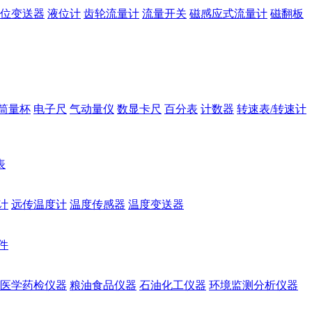
位变送器
液位计
齿轮流量计
流量开关
磁感应式流量计
磁翻板
筒量杯
电子尺
气动量仪
数显卡尺
百分表
计数器
转速表/转速计
表
计
远传温度计
温度传感器
温度变送器
件
医学药检仪器
粮油食品仪器
石油化工仪器
环境监测分析仪器