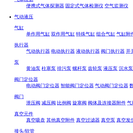
便携式气体探测器
固定式气体检测仪
空气监测仪
气动液压
气缸
单作用气缸
双作用气缸
特殊气缸
组合气缸
气缸附
执行器
气动执行器
电动执行器
液动执行器
阀门执行器
开
泵
黄油泵
柱塞泵
排污泵
螺杆泵
齿轮泵
液压泵
沉水泵
阀门定位器
电动阀门定位器
智能阀门定位器
气动阀门定位器
阀门
泄压阀
减压阀
比例阀
旋塞阀
阀体及连接器附件
气
真空元件
真空吸盘
其他真空附件
真空过滤器
真空泵
真空发
接头/软管