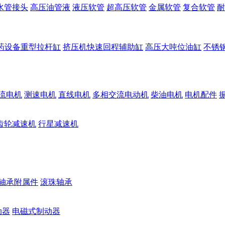
水管接头
高压油管液
液压软管
超高压软管
金属软管
复合软管
耐
药设备重型拉杆缸
挤压机快速回程辅助缸
高压大吨位油缸
不锈
流电机
测速电机
直线电机
多相交流电动机
柴油电机
电机配件
齿轮减速机
行星减速机
轴承附属件
滚珠轴承
动器
电磁式制动器