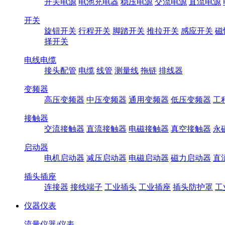
开关电源
电池充电器
稳压电源
交流电源
直流电源
开关
旋钮开关
行程开关
脚踏开关
推拉开关
感应开关
磁
择开关
电线电缆
接头配管
电缆
线管
测量线
拖链
排线器
变频器
高压变频器
中压变频器
通用变频器
低压变频器
工
接触器
交流接触器
直流接触器
电磁接触器
真空接触器
永
启动器
电机启动器
减压启动器
电磁启动器
磁力启动器
直
插头插座
连接器
接线端子
工业插头
工业插座
插头防护罩
工
仪器仪表
流量仪器/仪表