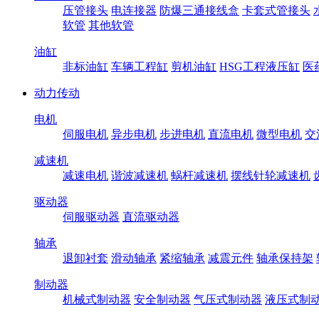
压管接头
电连接器
防爆三通接线盒
卡套式管接头
软管
其他软管
油缸
非标油缸
车辆工程缸
剪机油缸
HSG工程液压缸
医
动力传动
电机
伺服电机
异步电机
步进电机
直流电机
微型电机
交
减速机
减速电机
谐波减速机
蜗杆减速机
摆线针轮减速机
驱动器
伺服驱动器
直流驱动器
轴承
退卸衬套
滑动轴承
紧缩轴承
减震元件
轴承保持架
制动器
机械式制动器
安全制动器
气压式制动器
液压式制