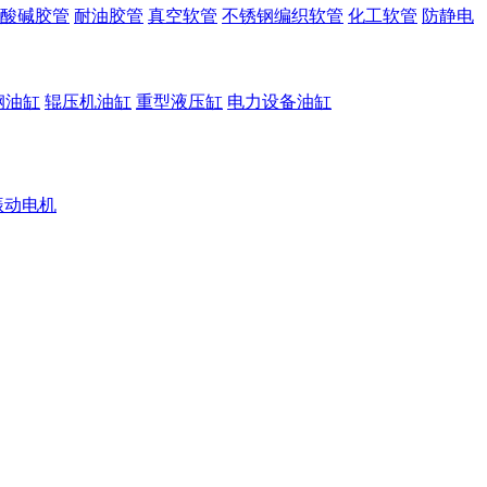
酸碱胶管
耐油胶管
真空软管
不锈钢编织软管
化工软管
防静电
钢油缸
辊压机油缸
重型液压缸
电力设备油缸
振动电机