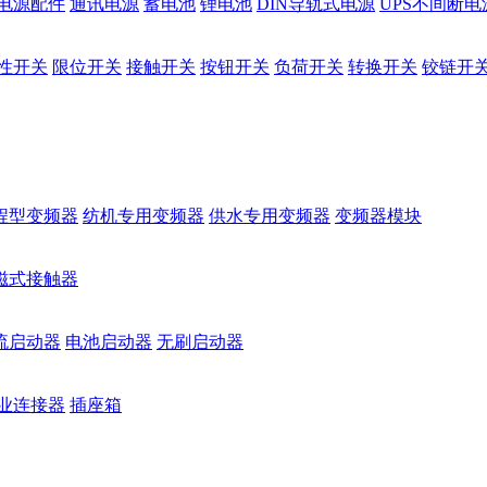
电源配件
通讯电源
蓄电池
锂电池
DIN导轨式电源
UPS不间断电
性开关
限位开关
接触开关
按钮开关
负荷开关
转换开关
铰链开
程型变频器
纺机专用变频器
供水专用变频器
变频器模块
磁式接触器
流启动器
电池启动器
无刷启动器
业连接器
插座箱