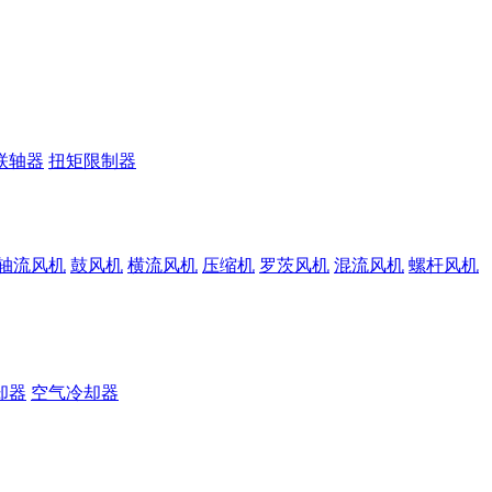
联轴器
扭矩限制器
轴流风机
鼓风机
横流风机
压缩机
罗茨风机
混流风机
螺杆风机
却器
空气冷却器