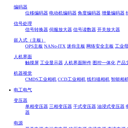
编码器
位移编码器
电动机编码器
角度编码器
增量编码器
信号处理
信号转换器
伺服放大器
信号读数器
开关放大器
嵌入式（主板）
OPS主板
NANo-ITX
迷你主板
网络安全主板
工业母
人机界面
触摸屏
工业显示器
人机界面附件
图控一体化
产品
机器视觉
CMDS工业相机
CCD工业相机
线扫描相机
智能相
电工电气
变压器
单相变压器
三相变压器
干式变压器
油浸式变压器
器
电源