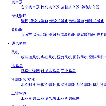
离合器
安全离合器
捏合离合器
超越离合器
摩擦离合器
滑轨滑环
滑环
滚轮式滑轨
齿轮式滑轨
滑轨滑台
钢珠式滑轨
联轴器
万向节
齿式联轴器
波纹管联轴器
链式联轴器
膜片
通风换热
风机
玻璃钢风机
离心风机
压力风机
回转风机
塑料风机
排风扇
风扇过滤网
过滤排风扇
工业风扇
冷却器/冷凝器
水冷却器
平板冷却器
板式冷却器
油冷却器
机油冷
工业空调
工业空调
工业冷风扇
工业空调配件