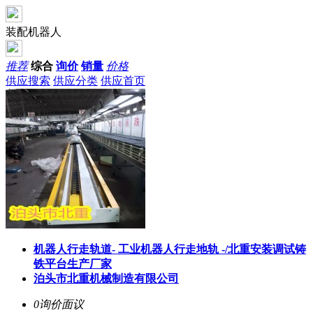
装配机器人
推荐
综合
询价
销量
价格
供应搜索
供应分类
供应首页
机器人行走轨道- 工业机器人行走地轨 -/北重安装调试铸
铁平台生产厂家
泊头市北重机械制造有限公司
0询价
面议