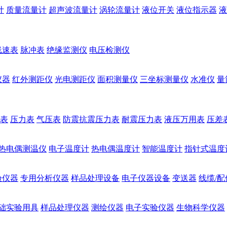
计
质量流量计
超声波流量计
涡轮流量计
液位开关
液位指示器
液
线速表
脉冲表
绝缘监测仪
电压检测仪
仪器
红外测距仪
光电测距仪
面积测量仪
三坐标测量仪
水准仪
量
表
压力表
气压表
防震抗震压力表
耐震压力表
液压万用表
压差
热电偶测温仪
电子温度计
热电偶温度计
智能温度计
指针式温度
验仪器
专用分析仪器
样品处理设备
电子仪器设备
变送器
线缆/配
础实验用具
样品处理仪器
测绘仪器
电子实验仪器
生物科学仪器