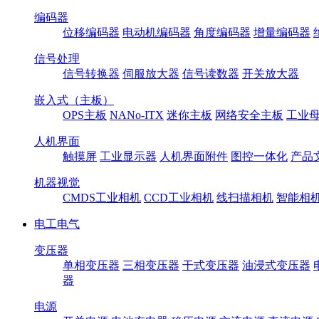
编码器
位移编码器
电动机编码器
角度编码器
增量编码器
信号处理
信号转换器
伺服放大器
信号读数器
开关放大器
嵌入式（主板）
OPS主板
NANo-ITX
迷你主板
网络安全主板
工业母
人机界面
触摸屏
工业显示器
人机界面附件
图控一体化
产品
机器视觉
CMDS工业相机
CCD工业相机
线扫描相机
智能相
电工电气
变压器
单相变压器
三相变压器
干式变压器
油浸式变压器
器
电源