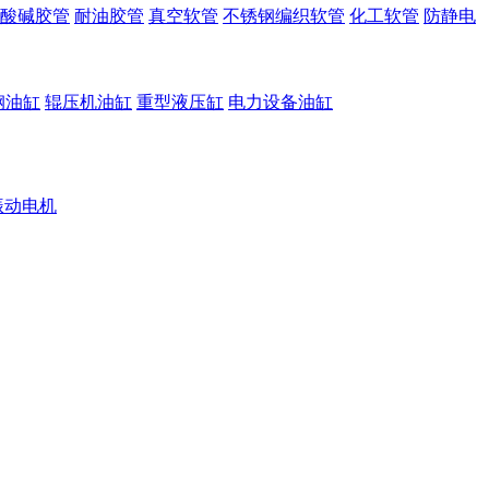
酸碱胶管
耐油胶管
真空软管
不锈钢编织软管
化工软管
防静电
钢油缸
辊压机油缸
重型液压缸
电力设备油缸
振动电机