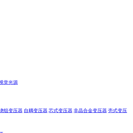
视觉光源
绕组变压器
自耦变压器
芯式变压器
非晶合金变压器
壳式变压