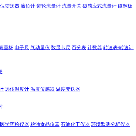
位变送器
液位计
齿轮流量计
流量开关
磁感应式流量计
磁翻板
筒量杯
电子尺
气动量仪
数显卡尺
百分表
计数器
转速表/转速计
表
计
远传温度计
温度传感器
温度变送器
件
医学药检仪器
粮油食品仪器
石油化工仪器
环境监测分析仪器