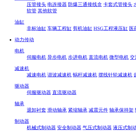
压管接头
电连接器
防爆三通接线盒
卡套式管接头
软管
其他软管
油缸
非标油缸
车辆工程缸
剪机油缸
HSG工程液压缸
医
动力传动
电机
伺服电机
异步电机
步进电机
直流电机
微型电机
交
减速机
减速电机
谐波减速机
蜗杆减速机
摆线针轮减速机
驱动器
伺服驱动器
直流驱动器
轴承
退卸衬套
滑动轴承
紧缩轴承
减震元件
轴承保持架
制动器
机械式制动器
安全制动器
气压式制动器
液压式制