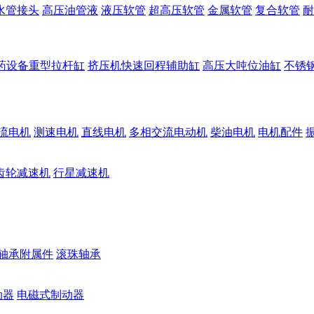
水管接头
高压油管液
液压软管
超高压软管
金属软管
复合软管
耐
药设备重型拉杆缸
挤压机快速回程辅助缸
高压大吨位油缸
不锈
流电机
测速电机
直线电机
多相交流电动机
柴油电机
电机配件
齿轮减速机
行星减速机
轴承附属件
滚珠轴承
动器
电磁式制动器