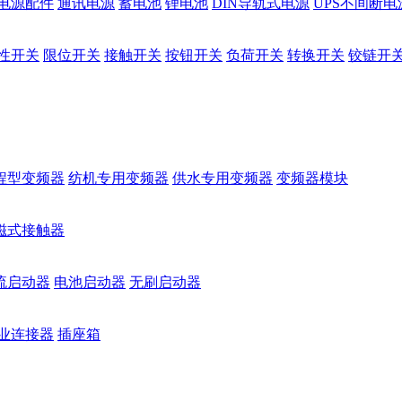
电源配件
通讯电源
蓄电池
锂电池
DIN导轨式电源
UPS不间断电
性开关
限位开关
接触开关
按钮开关
负荷开关
转换开关
铰链开
程型变频器
纺机专用变频器
供水专用变频器
变频器模块
磁式接触器
流启动器
电池启动器
无刷启动器
业连接器
插座箱