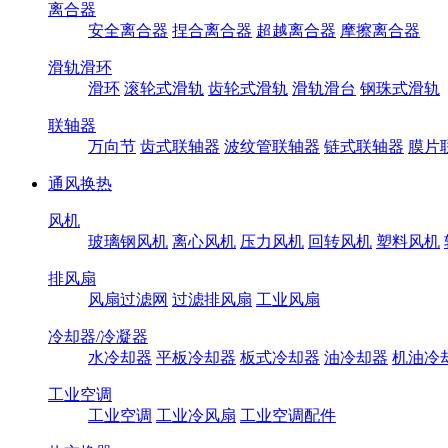
离合器
安全离合器
捏合离合器
超越离合器
摩擦离合器
滑轨滑环
滑环
滚轮式滑轨
齿轮式滑轨
滑轨滑台
钢珠式滑轨
联轴器
万向节
齿式联轴器
波纹管联轴器
链式联轴器
膜片
通风换热
风机
玻璃钢风机
离心风机
压力风机
回转风机
塑料风机
排风扇
风扇过滤网
过滤排风扇
工业风扇
冷却器/冷凝器
水冷却器
平板冷却器
板式冷却器
油冷却器
机油冷
工业空调
工业空调
工业冷风扇
工业空调配件