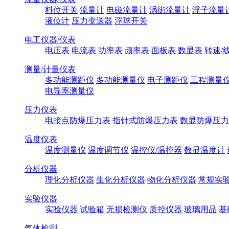
料位开关
流量计
电磁流量计
涡街流量计
浮子流量
液位计
压力变送器
浮球开关
电工仪器/仪表
电压表
电流表
功率表
频率表
面板表
数显表
转速/
测量/计量仪表
多功能测距仪
多功能测量仪
电子测距仪
工程测量
电导率测量仪
压力仪表
电接点防爆压力表
指针式防爆压力表
数显防爆压力
温度仪表
温度测量仪
温度调节仪
温控仪/温控器
数显温度计
分析仪器
理化分析仪器
生化分析仪器
物化分析仪器
常规实
实验仪器
实验仪器
试验箱
无损检测仪
质控仪器
玻璃用品
基
气体检测