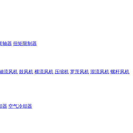
联轴器
扭矩限制器
轴流风机
鼓风机
横流风机
压缩机
罗茨风机
混流风机
螺杆风机
却器
空气冷却器