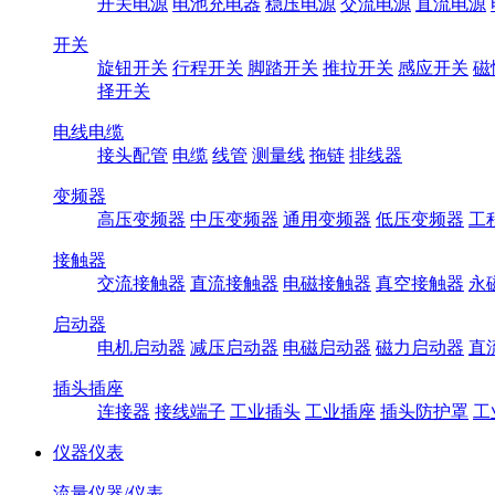
开关电源
电池充电器
稳压电源
交流电源
直流电源
开关
旋钮开关
行程开关
脚踏开关
推拉开关
感应开关
磁
择开关
电线电缆
接头配管
电缆
线管
测量线
拖链
排线器
变频器
高压变频器
中压变频器
通用变频器
低压变频器
工
接触器
交流接触器
直流接触器
电磁接触器
真空接触器
永
启动器
电机启动器
减压启动器
电磁启动器
磁力启动器
直
插头插座
连接器
接线端子
工业插头
工业插座
插头防护罩
工
仪器仪表
流量仪器/仪表