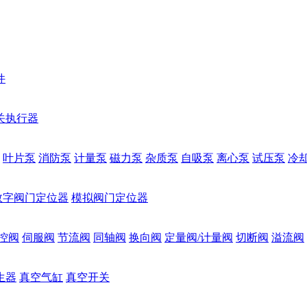
件
关执行器
叶片泵
消防泵
计量泵
磁力泵
杂质泵
自吸泵
离心泵
试压泵
冷
数字阀门定位器
模拟阀门定位器
控阀
伺服阀
节流阀
同轴阀
换向阀
定量阀/计量阀
切断阀
溢流阀
生器
真空气缸
真空开关