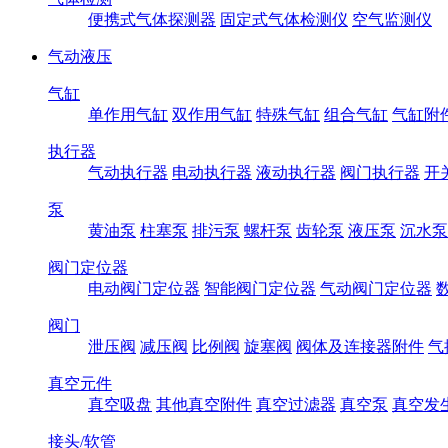
便携式气体探测器
固定式气体检测仪
空气监测仪
气动液压
气缸
单作用气缸
双作用气缸
特殊气缸
组合气缸
气缸附
执行器
气动执行器
电动执行器
液动执行器
阀门执行器
开
泵
黄油泵
柱塞泵
排污泵
螺杆泵
齿轮泵
液压泵
沉水泵
阀门定位器
电动阀门定位器
智能阀门定位器
气动阀门定位器
阀门
泄压阀
减压阀
比例阀
旋塞阀
阀体及连接器附件
气
真空元件
真空吸盘
其他真空附件
真空过滤器
真空泵
真空发
接头/软管