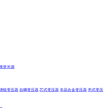
视觉光源
绕组变压器
自耦变压器
芯式变压器
非晶合金变压器
壳式变压