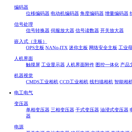
编码器
位移编码器
电动机编码器
角度编码器
增量编码器
信号处理
信号转换器
伺服放大器
信号读数器
开关放大器
嵌入式（主板）
OPS主板
NANo-ITX
迷你主板
网络安全主板
工业母
人机界面
触摸屏
工业显示器
人机界面附件
图控一体化
产品
机器视觉
CMDS工业相机
CCD工业相机
线扫描相机
智能相
电工电气
变压器
单相变压器
三相变压器
干式变压器
油浸式变压器
器
电源