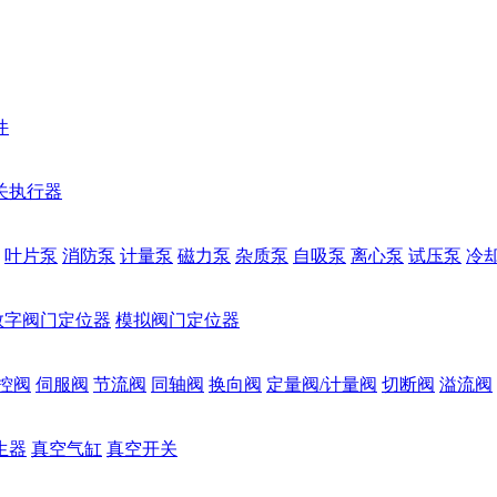
件
关执行器
叶片泵
消防泵
计量泵
磁力泵
杂质泵
自吸泵
离心泵
试压泵
冷
数字阀门定位器
模拟阀门定位器
控阀
伺服阀
节流阀
同轴阀
换向阀
定量阀/计量阀
切断阀
溢流阀
生器
真空气缸
真空开关