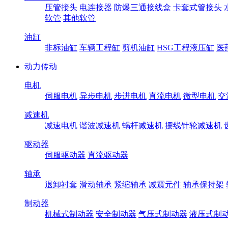
压管接头
电连接器
防爆三通接线盒
卡套式管接头
软管
其他软管
油缸
非标油缸
车辆工程缸
剪机油缸
HSG工程液压缸
医
动力传动
电机
伺服电机
异步电机
步进电机
直流电机
微型电机
交
减速机
减速电机
谐波减速机
蜗杆减速机
摆线针轮减速机
驱动器
伺服驱动器
直流驱动器
轴承
退卸衬套
滑动轴承
紧缩轴承
减震元件
轴承保持架
制动器
机械式制动器
安全制动器
气压式制动器
液压式制