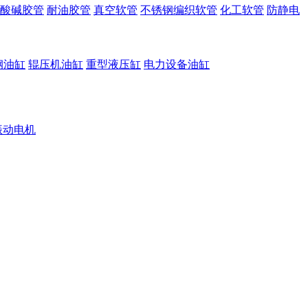
酸碱胶管
耐油胶管
真空软管
不锈钢编织软管
化工软管
防静电
钢油缸
辊压机油缸
重型液压缸
电力设备油缸
振动电机