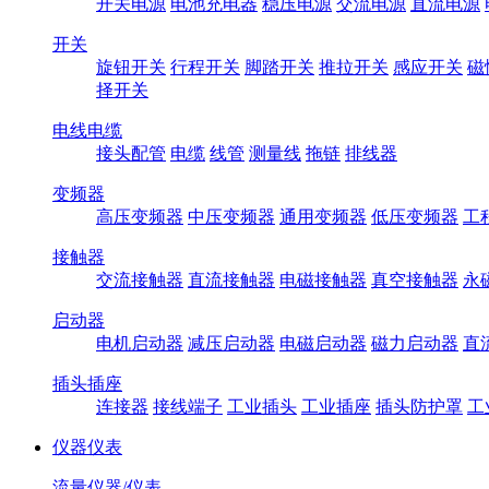
开关电源
电池充电器
稳压电源
交流电源
直流电源
开关
旋钮开关
行程开关
脚踏开关
推拉开关
感应开关
磁
择开关
电线电缆
接头配管
电缆
线管
测量线
拖链
排线器
变频器
高压变频器
中压变频器
通用变频器
低压变频器
工
接触器
交流接触器
直流接触器
电磁接触器
真空接触器
永
启动器
电机启动器
减压启动器
电磁启动器
磁力启动器
直
插头插座
连接器
接线端子
工业插头
工业插座
插头防护罩
工
仪器仪表
流量仪器/仪表