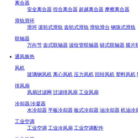
离合器
安全离合器
捏合离合器
超越离合器
摩擦离合器
滑轨滑环
滑环
滚轮式滑轨
齿轮式滑轨
滑轨滑台
钢珠式滑轨
联轴器
万向节
齿式联轴器
波纹管联轴器
链式联轴器
膜片
通风换热
风机
玻璃钢风机
离心风机
压力风机
回转风机
塑料风机
排风扇
风扇过滤网
过滤排风扇
工业风扇
冷却器/冷凝器
水冷却器
平板冷却器
板式冷却器
油冷却器
机油冷
工业空调
工业空调
工业冷风扇
工业空调配件