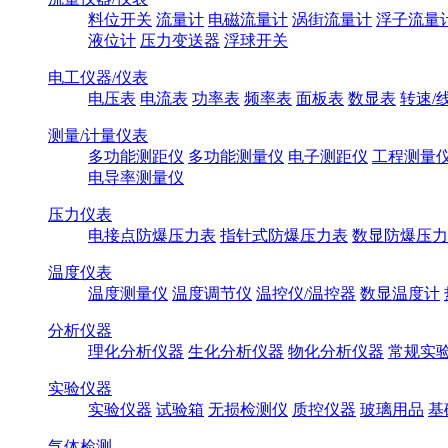
料位开关
流量计
电磁流量计
涡街流量计
浮子流量
液位计
压力变送器
浮球开关
电工仪器/仪表
电压表
电流表
功率表
频率表
面板表
数显表
转速/
测量/计量仪表
多功能测距仪
多功能测量仪
电子测距仪
工程测量
电导率测量仪
压力仪表
电接点防爆压力表
指针式防爆压力表
数显防爆压力
温度仪表
温度测量仪
温度调节仪
温控仪/温控器
数显温度计
分析仪器
理化分析仪器
生化分析仪器
物化分析仪器
常规实
实验仪器
实验仪器
试验箱
无损检测仪
质控仪器
玻璃用品
基
气体检测