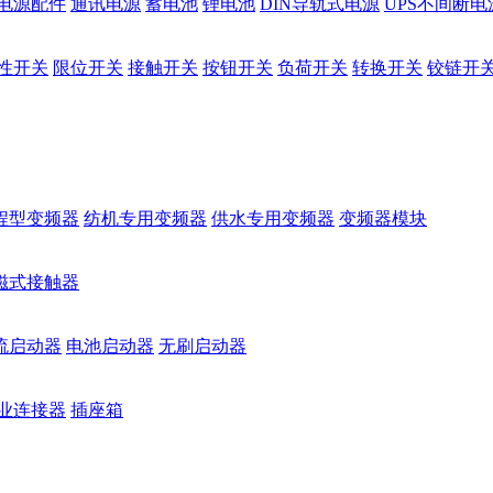
电源配件
通讯电源
蓄电池
锂电池
DIN导轨式电源
UPS不间断电
性开关
限位开关
接触开关
按钮开关
负荷开关
转换开关
铰链开
程型变频器
纺机专用变频器
供水专用变频器
变频器模块
磁式接触器
流启动器
电池启动器
无刷启动器
业连接器
插座箱