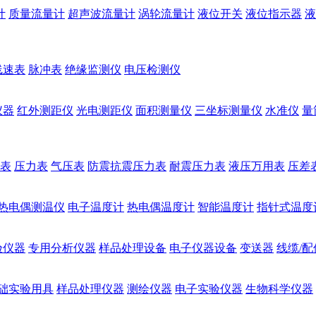
计
质量流量计
超声波流量计
涡轮流量计
液位开关
液位指示器
液
线速表
脉冲表
绝缘监测仪
电压检测仪
仪器
红外测距仪
光电测距仪
面积测量仪
三坐标测量仪
水准仪
量
表
压力表
气压表
防震抗震压力表
耐震压力表
液压万用表
压差
热电偶测温仪
电子温度计
热电偶温度计
智能温度计
指针式温度
验仪器
专用分析仪器
样品处理设备
电子仪器设备
变送器
线缆/配
础实验用具
样品处理仪器
测绘仪器
电子实验仪器
生物科学仪器