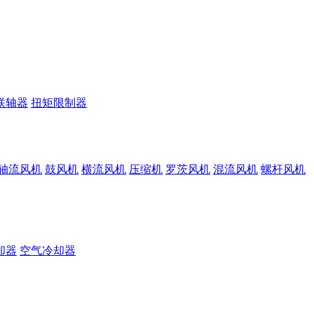
联轴器
扭矩限制器
轴流风机
鼓风机
横流风机
压缩机
罗茨风机
混流风机
螺杆风机
却器
空气冷却器