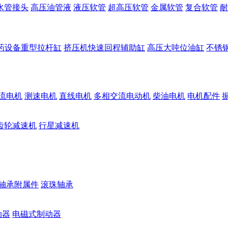
水管接头
高压油管液
液压软管
超高压软管
金属软管
复合软管
耐
药设备重型拉杆缸
挤压机快速回程辅助缸
高压大吨位油缸
不锈
流电机
测速电机
直线电机
多相交流电动机
柴油电机
电机配件
齿轮减速机
行星减速机
轴承附属件
滚珠轴承
动器
电磁式制动器