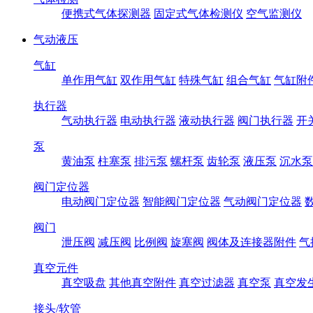
便携式气体探测器
固定式气体检测仪
空气监测仪
气动液压
气缸
单作用气缸
双作用气缸
特殊气缸
组合气缸
气缸附
执行器
气动执行器
电动执行器
液动执行器
阀门执行器
开
泵
黄油泵
柱塞泵
排污泵
螺杆泵
齿轮泵
液压泵
沉水泵
阀门定位器
电动阀门定位器
智能阀门定位器
气动阀门定位器
阀门
泄压阀
减压阀
比例阀
旋塞阀
阀体及连接器附件
气
真空元件
真空吸盘
其他真空附件
真空过滤器
真空泵
真空发
接头/软管