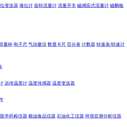
位变送器
液位计
齿轮流量计
流量开关
磁感应式流量计
磁翻板
筒量杯
电子尺
气动量仪
数显卡尺
百分表
计数器
转速表/转速计
表
计
远传温度计
温度传感器
温度变送器
件
医学药检仪器
粮油食品仪器
石油化工仪器
环境监测分析仪器