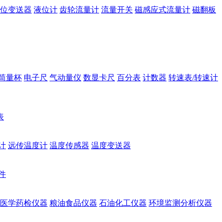
位变送器
液位计
齿轮流量计
流量开关
磁感应式流量计
磁翻板
筒量杯
电子尺
气动量仪
数显卡尺
百分表
计数器
转速表/转速计
表
计
远传温度计
温度传感器
温度变送器
件
医学药检仪器
粮油食品仪器
石油化工仪器
环境监测分析仪器