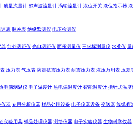
计
质量流量计
超声波流量计
涡轮流量计
液位开关
液位指示器
液
线速表
脉冲表
绝缘监测仪
电压检测仪
仪器
红外测距仪
光电测距仪
面积测量仪
三坐标测量仪
水准仪
量
表
压力表
气压表
防震抗震压力表
耐震压力表
液压万用表
压差
热电偶测温仪
电子温度计
热电偶温度计
智能温度计
指针式温度
验仪器
专用分析仪器
样品处理设备
电子仪器设备
变送器
线缆/配
础实验用具
样品处理仪器
测绘仪器
电子实验仪器
生物科学仪器