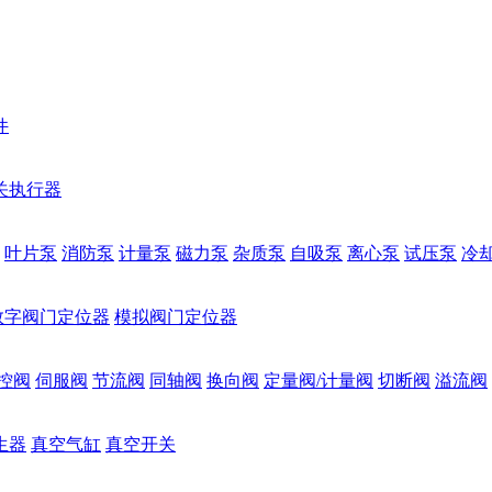
件
关执行器
叶片泵
消防泵
计量泵
磁力泵
杂质泵
自吸泵
离心泵
试压泵
冷
数字阀门定位器
模拟阀门定位器
控阀
伺服阀
节流阀
同轴阀
换向阀
定量阀/计量阀
切断阀
溢流阀
生器
真空气缸
真空开关