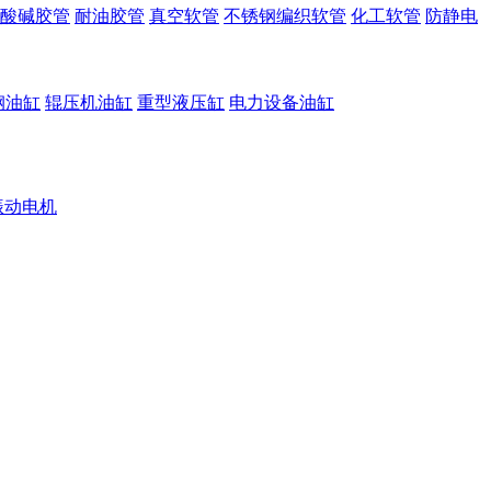
酸碱胶管
耐油胶管
真空软管
不锈钢编织软管
化工软管
防静电
钢油缸
辊压机油缸
重型液压缸
电力设备油缸
振动电机