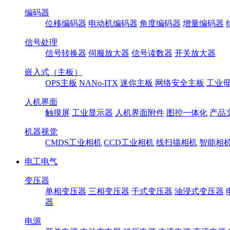
编码器
位移编码器
电动机编码器
角度编码器
增量编码器
信号处理
信号转换器
伺服放大器
信号读数器
开关放大器
嵌入式（主板）
OPS主板
NANo-ITX
迷你主板
网络安全主板
工业母
人机界面
触摸屏
工业显示器
人机界面附件
图控一体化
产品
机器视觉
CMDS工业相机
CCD工业相机
线扫描相机
智能相
电工电气
变压器
单相变压器
三相变压器
干式变压器
油浸式变压器
器
电源