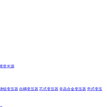
视觉光源
绕组变压器
自耦变压器
芯式变压器
非晶合金变压器
壳式变压