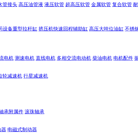
水管接头
高压油管液
液压软管
超高压软管
金属软管
复合软管
耐
药设备重型拉杆缸
挤压机快速回程辅助缸
高压大吨位油缸
不锈
流电机
测速电机
直线电机
多相交流电动机
柴油电机
电机配件
齿轮减速机
行星减速机
轴承附属件
滚珠轴承
动器
电磁式制动器