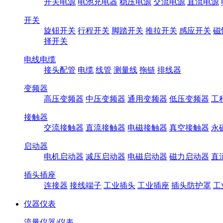
开关电源
电池充电器
稳压电源
交流电源
直流电源
开关
旋钮开关
行程开关
脚踏开关
推拉开关
感应开关
磁
择开关
电线电缆
接头配管
电缆
线管
测量线
拖链
排线器
变频器
高压变频器
中压变频器
通用变频器
低压变频器
工
接触器
交流接触器
直流接触器
电磁接触器
真空接触器
永
启动器
电机启动器
减压启动器
电磁启动器
磁力启动器
直
插头插座
连接器
接线端子
工业插头
工业插座
插头防护罩
工
仪器仪表
流量仪器/仪表