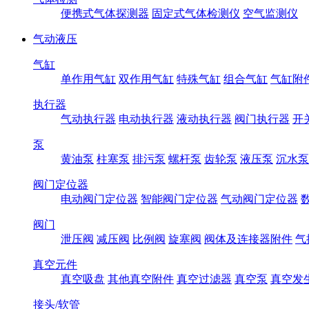
便携式气体探测器
固定式气体检测仪
空气监测仪
气动液压
气缸
单作用气缸
双作用气缸
特殊气缸
组合气缸
气缸附
执行器
气动执行器
电动执行器
液动执行器
阀门执行器
开
泵
黄油泵
柱塞泵
排污泵
螺杆泵
齿轮泵
液压泵
沉水泵
阀门定位器
电动阀门定位器
智能阀门定位器
气动阀门定位器
阀门
泄压阀
减压阀
比例阀
旋塞阀
阀体及连接器附件
气
真空元件
真空吸盘
其他真空附件
真空过滤器
真空泵
真空发
接头/软管