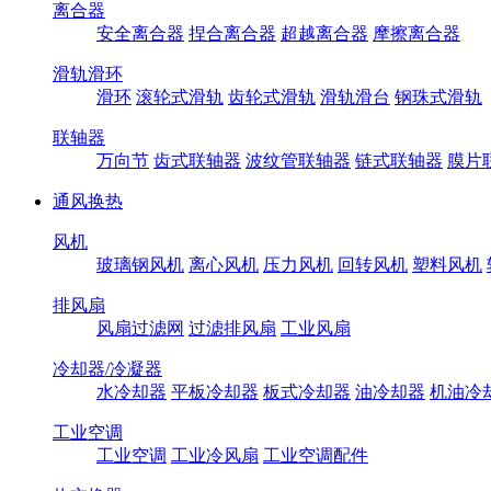
离合器
安全离合器
捏合离合器
超越离合器
摩擦离合器
滑轨滑环
滑环
滚轮式滑轨
齿轮式滑轨
滑轨滑台
钢珠式滑轨
联轴器
万向节
齿式联轴器
波纹管联轴器
链式联轴器
膜片
通风换热
风机
玻璃钢风机
离心风机
压力风机
回转风机
塑料风机
排风扇
风扇过滤网
过滤排风扇
工业风扇
冷却器/冷凝器
水冷却器
平板冷却器
板式冷却器
油冷却器
机油冷
工业空调
工业空调
工业冷风扇
工业空调配件