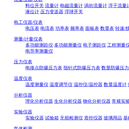
料位开关
流量计
电磁流量计
涡街流量计
浮子流量
液位计
压力变送器
浮球开关
电工仪器/仪表
电压表
电流表
功率表
频率表
面板表
数显表
转速/
测量/计量仪表
多功能测距仪
多功能测量仪
电子测距仪
工程测量
电导率测量仪
压力仪表
电接点防爆压力表
指针式防爆压力表
数显防爆压力
温度仪表
温度测量仪
温度调节仪
温控仪/温控器
数显温度计
分析仪器
理化分析仪器
生化分析仪器
物化分析仪器
常规实
实验仪器
实验仪器
试验箱
无损检测仪
质控仪器
玻璃用品
基
气体检测