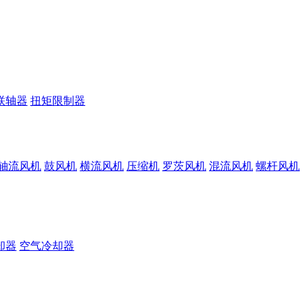
联轴器
扭矩限制器
轴流风机
鼓风机
横流风机
压缩机
罗茨风机
混流风机
螺杆风机
却器
空气冷却器