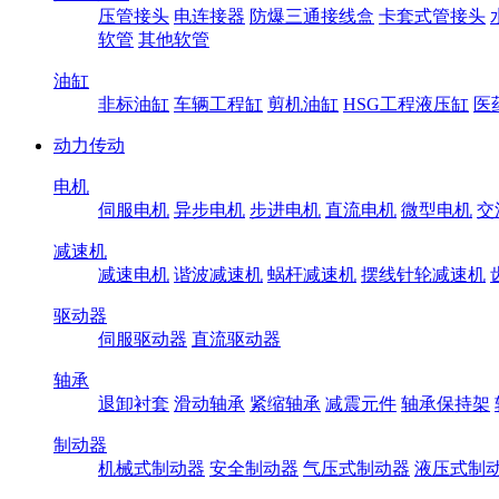
压管接头
电连接器
防爆三通接线盒
卡套式管接头
软管
其他软管
油缸
非标油缸
车辆工程缸
剪机油缸
HSG工程液压缸
医
动力传动
电机
伺服电机
异步电机
步进电机
直流电机
微型电机
交
减速机
减速电机
谐波减速机
蜗杆减速机
摆线针轮减速机
驱动器
伺服驱动器
直流驱动器
轴承
退卸衬套
滑动轴承
紧缩轴承
减震元件
轴承保持架
制动器
机械式制动器
安全制动器
气压式制动器
液压式制