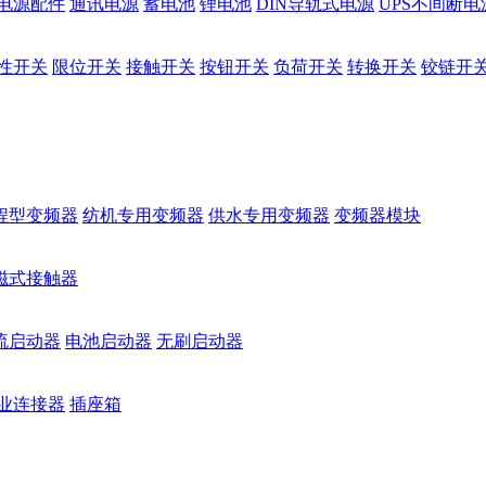
电源配件
通讯电源
蓄电池
锂电池
DIN导轨式电源
UPS不间断电
性开关
限位开关
接触开关
按钮开关
负荷开关
转换开关
铰链开
程型变频器
纺机专用变频器
供水专用变频器
变频器模块
磁式接触器
流启动器
电池启动器
无刷启动器
业连接器
插座箱