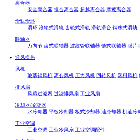
离合器
安全离合器
捏合离合器
超越离合器
摩擦离合器
滑轨滑环
滑环
滚轮式滑轨
齿轮式滑轨
滑轨滑台
钢珠式滑轨
联轴器
万向节
齿式联轴器
波纹管联轴器
链式联轴器
膜片
通风换热
风机
玻璃钢风机
离心风机
压力风机
回转风机
塑料风机
排风扇
风扇过滤网
过滤排风扇
工业风扇
冷却器/冷凝器
水冷却器
平板冷却器
板式冷却器
油冷却器
机油冷
工业空调
工业空调
工业冷风扇
工业空调配件