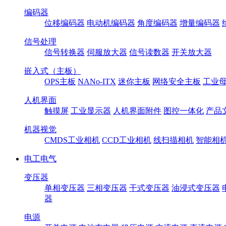
编码器
位移编码器
电动机编码器
角度编码器
增量编码器
信号处理
信号转换器
伺服放大器
信号读数器
开关放大器
嵌入式（主板）
OPS主板
NANo-ITX
迷你主板
网络安全主板
工业母
人机界面
触摸屏
工业显示器
人机界面附件
图控一体化
产品
机器视觉
CMDS工业相机
CCD工业相机
线扫描相机
智能相
电工电气
变压器
单相变压器
三相变压器
干式变压器
油浸式变压器
器
电源