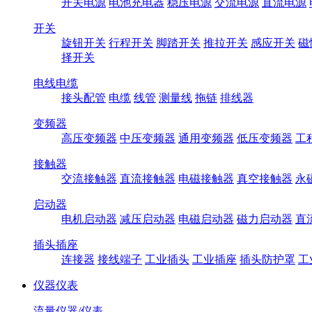
开关电源
电池充电器
稳压电源
交流电源
直流电源
开关
旋钮开关
行程开关
脚踏开关
推拉开关
感应开关
磁
择开关
电线电缆
接头配管
电缆
线管
测量线
拖链
排线器
变频器
高压变频器
中压变频器
通用变频器
低压变频器
工
接触器
交流接触器
直流接触器
电磁接触器
真空接触器
永
启动器
电机启动器
减压启动器
电磁启动器
磁力启动器
直
插头插座
连接器
接线端子
工业插头
工业插座
插头防护罩
工
仪器仪表
流量仪器/仪表