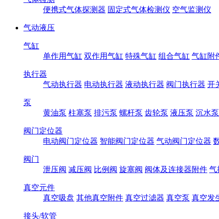
便携式气体探测器
固定式气体检测仪
空气监测仪
气动液压
气缸
单作用气缸
双作用气缸
特殊气缸
组合气缸
气缸附
执行器
气动执行器
电动执行器
液动执行器
阀门执行器
开
泵
黄油泵
柱塞泵
排污泵
螺杆泵
齿轮泵
液压泵
沉水泵
阀门定位器
电动阀门定位器
智能阀门定位器
气动阀门定位器
阀门
泄压阀
减压阀
比例阀
旋塞阀
阀体及连接器附件
气
真空元件
真空吸盘
其他真空附件
真空过滤器
真空泵
真空发
接头/软管