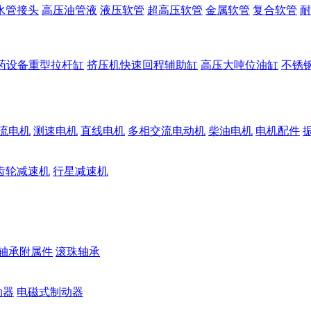
水管接头
高压油管液
液压软管
超高压软管
金属软管
复合软管
耐
药设备重型拉杆缸
挤压机快速回程辅助缸
高压大吨位油缸
不锈
流电机
测速电机
直线电机
多相交流电动机
柴油电机
电机配件
齿轮减速机
行星减速机
轴承附属件
滚珠轴承
动器
电磁式制动器