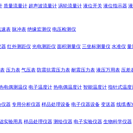
计
质量流量计
超声波流量计
涡轮流量计
液位开关
液位指示器
液
线速表
脉冲表
绝缘监测仪
电压检测仪
仪器
红外测距仪
光电测距仪
面积测量仪
三坐标测量仪
水准仪
量
表
压力表
气压表
防震抗震压力表
耐震压力表
液压万用表
压差
热电偶测温仪
电子温度计
热电偶温度计
智能温度计
指针式温度
验仪器
专用分析仪器
样品处理设备
电子仪器设备
变送器
线缆/配
础实验用具
样品处理仪器
测绘仪器
电子实验仪器
生物科学仪器