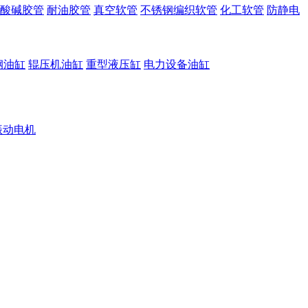
酸碱胶管
耐油胶管
真空软管
不锈钢编织软管
化工软管
防静电
钢油缸
辊压机油缸
重型液压缸
电力设备油缸
振动电机