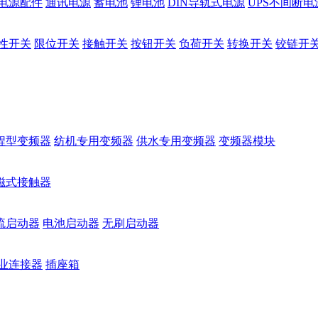
电源配件
通讯电源
蓄电池
锂电池
DIN导轨式电源
UPS不间断电
性开关
限位开关
接触开关
按钮开关
负荷开关
转换开关
铰链开
程型变频器
纺机专用变频器
供水专用变频器
变频器模块
磁式接触器
流启动器
电池启动器
无刷启动器
业连接器
插座箱