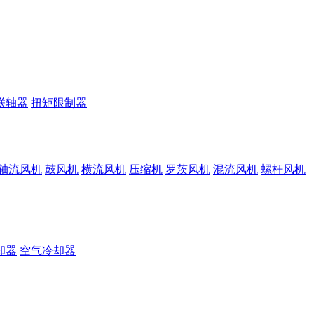
联轴器
扭矩限制器
轴流风机
鼓风机
横流风机
压缩机
罗茨风机
混流风机
螺杆风机
却器
空气冷却器