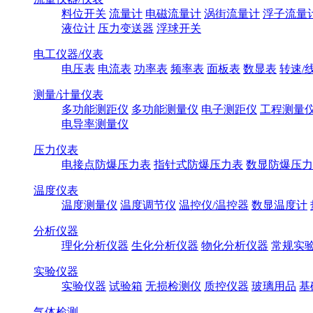
料位开关
流量计
电磁流量计
涡街流量计
浮子流量
液位计
压力变送器
浮球开关
电工仪器/仪表
电压表
电流表
功率表
频率表
面板表
数显表
转速/
测量/计量仪表
多功能测距仪
多功能测量仪
电子测距仪
工程测量
电导率测量仪
压力仪表
电接点防爆压力表
指针式防爆压力表
数显防爆压力
温度仪表
温度测量仪
温度调节仪
温控仪/温控器
数显温度计
分析仪器
理化分析仪器
生化分析仪器
物化分析仪器
常规实
实验仪器
实验仪器
试验箱
无损检测仪
质控仪器
玻璃用品
基
气体检测