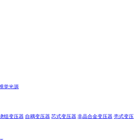
视觉光源
绕组变压器
自耦变压器
芯式变压器
非晶合金变压器
壳式变压