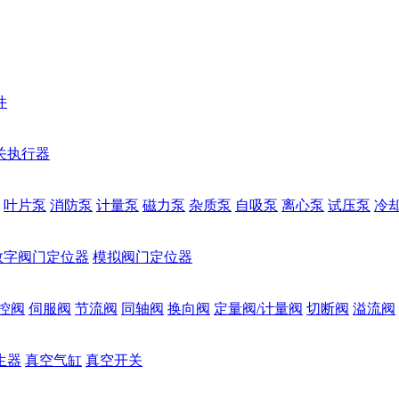
件
关执行器
叶片泵
消防泵
计量泵
磁力泵
杂质泵
自吸泵
离心泵
试压泵
冷
数字阀门定位器
模拟阀门定位器
控阀
伺服阀
节流阀
同轴阀
换向阀
定量阀/计量阀
切断阀
溢流阀
生器
真空气缸
真空开关