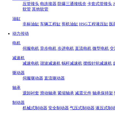
压管接头
电连接器
防爆三通接线盒
卡套式管接头
软管
其他软管
油缸
非标油缸
车辆工程缸
剪机油缸
HSG工程液压缸
医
动力传动
电机
伺服电机
异步电机
步进电机
直流电机
微型电机
交
减速机
减速电机
谐波减速机
蜗杆减速机
摆线针轮减速机
驱动器
伺服驱动器
直流驱动器
轴承
退卸衬套
滑动轴承
紧缩轴承
减震元件
轴承保持架
制动器
机械式制动器
安全制动器
气压式制动器
液压式制