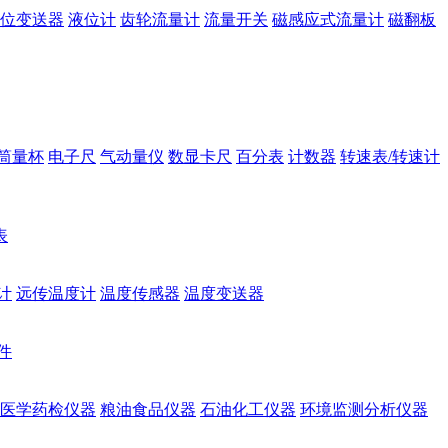
位变送器
液位计
齿轮流量计
流量开关
磁感应式流量计
磁翻板
筒量杯
电子尺
气动量仪
数显卡尺
百分表
计数器
转速表/转速计
表
计
远传温度计
温度传感器
温度变送器
件
医学药检仪器
粮油食品仪器
石油化工仪器
环境监测分析仪器