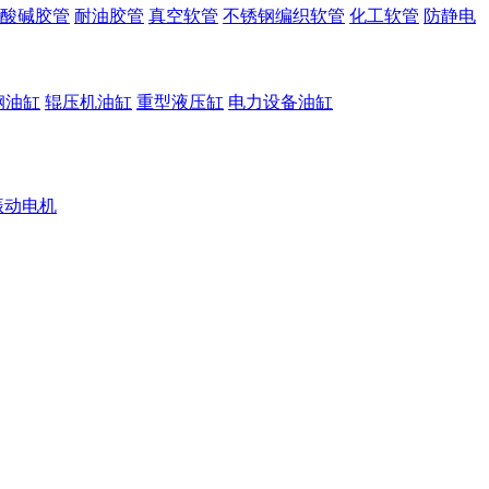
酸碱胶管
耐油胶管
真空软管
不锈钢编织软管
化工软管
防静电
钢油缸
辊压机油缸
重型液压缸
电力设备油缸
振动电机