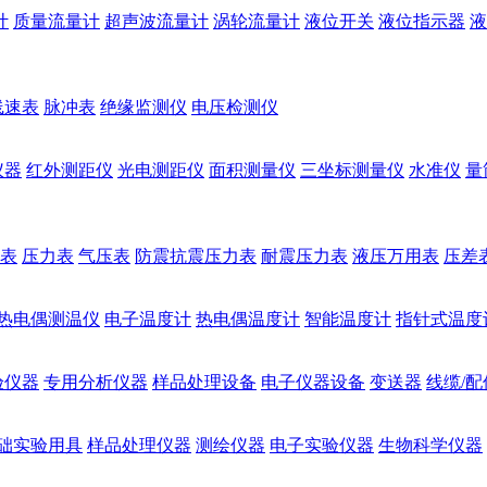
计
质量流量计
超声波流量计
涡轮流量计
液位开关
液位指示器
液
线速表
脉冲表
绝缘监测仪
电压检测仪
仪器
红外测距仪
光电测距仪
面积测量仪
三坐标测量仪
水准仪
量
表
压力表
气压表
防震抗震压力表
耐震压力表
液压万用表
压差
热电偶测温仪
电子温度计
热电偶温度计
智能温度计
指针式温度
验仪器
专用分析仪器
样品处理设备
电子仪器设备
变送器
线缆/配
础实验用具
样品处理仪器
测绘仪器
电子实验仪器
生物科学仪器