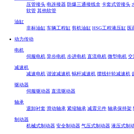
压管接头
电连接器
防爆三通接线盒
卡套式管接头
软管
其他软管
油缸
非标油缸
车辆工程缸
剪机油缸
HSG工程液压缸
医
动力传动
电机
伺服电机
异步电机
步进电机
直流电机
微型电机
交
减速机
减速电机
谐波减速机
蜗杆减速机
摆线针轮减速机
驱动器
伺服驱动器
直流驱动器
轴承
退卸衬套
滑动轴承
紧缩轴承
减震元件
轴承保持架
制动器
机械式制动器
安全制动器
气压式制动器
液压式制