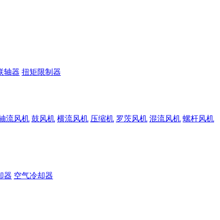
联轴器
扭矩限制器
轴流风机
鼓风机
横流风机
压缩机
罗茨风机
混流风机
螺杆风机
却器
空气冷却器