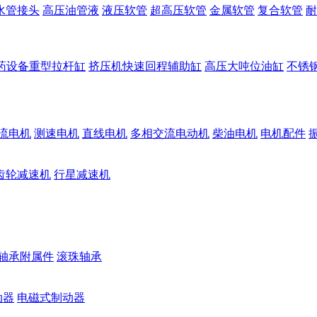
水管接头
高压油管液
液压软管
超高压软管
金属软管
复合软管
耐
药设备重型拉杆缸
挤压机快速回程辅助缸
高压大吨位油缸
不锈
流电机
测速电机
直线电机
多相交流电动机
柴油电机
电机配件
齿轮减速机
行星减速机
轴承附属件
滚珠轴承
动器
电磁式制动器