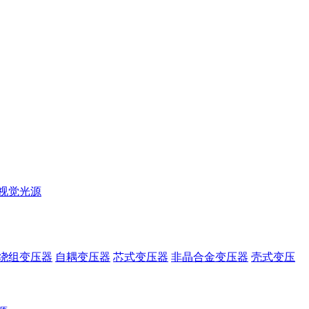
视觉光源
绕组变压器
自耦变压器
芯式变压器
非晶合金变压器
壳式变压