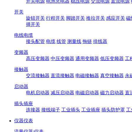
开关电源
电池充电器
稳压电源
交流电源
直流电源
开关
旋钮开关
行程开关
脚踏开关
推拉开关
感应开关
磁
择开关
电线电缆
接头配管
电缆
线管
测量线
拖链
排线器
变频器
高压变频器
中压变频器
通用变频器
低压变频器
工
接触器
交流接触器
直流接触器
电磁接触器
真空接触器
永
启动器
电机启动器
减压启动器
电磁启动器
磁力启动器
直
插头插座
连接器
接线端子
工业插头
工业插座
插头防护罩
工
仪器仪表
流量仪器/仪表