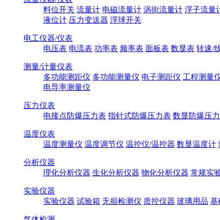
料位开关
流量计
电磁流量计
涡街流量计
浮子流量
液位计
压力变送器
浮球开关
电工仪器/仪表
电压表
电流表
功率表
频率表
面板表
数显表
转速/
测量/计量仪表
多功能测距仪
多功能测量仪
电子测距仪
工程测量
电导率测量仪
压力仪表
电接点防爆压力表
指针式防爆压力表
数显防爆压力
温度仪表
温度测量仪
温度调节仪
温控仪/温控器
数显温度计
分析仪器
理化分析仪器
生化分析仪器
物化分析仪器
常规实
实验仪器
实验仪器
试验箱
无损检测仪
质控仪器
玻璃用品
基
气体检测