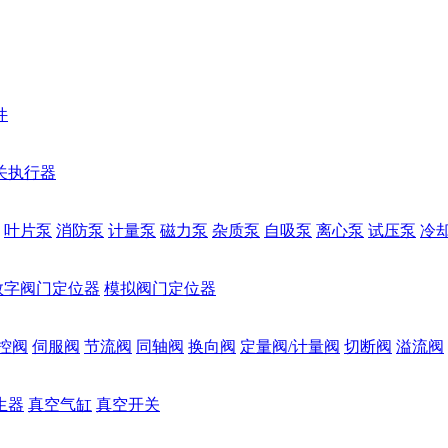
件
关执行器
叶片泵
消防泵
计量泵
磁力泵
杂质泵
自吸泵
离心泵
试压泵
冷
数字阀门定位器
模拟阀门定位器
控阀
伺服阀
节流阀
同轴阀
换向阀
定量阀/计量阀
切断阀
溢流阀
生器
真空气缸
真空开关