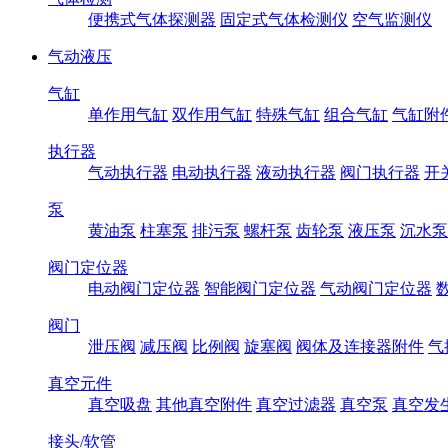
便携式气体探测器
固定式气体检测仪
空气监测仪
气动液压
气缸
单作用气缸
双作用气缸
特殊气缸
组合气缸
气缸附
执行器
气动执行器
电动执行器
液动执行器
阀门执行器
开
泵
黄油泵
柱塞泵
排污泵
螺杆泵
齿轮泵
液压泵
沉水泵
阀门定位器
电动阀门定位器
智能阀门定位器
气动阀门定位器
阀门
泄压阀
减压阀
比例阀
旋塞阀
阀体及连接器附件
气
真空元件
真空吸盘
其他真空附件
真空过滤器
真空泵
真空发
接头/软管