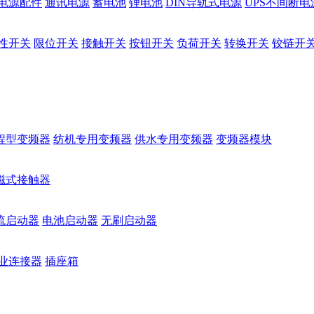
电源配件
通讯电源
蓄电池
锂电池
DIN导轨式电源
UPS不间断电
性开关
限位开关
接触开关
按钮开关
负荷开关
转换开关
铰链开
程型变频器
纺机专用变频器
供水专用变频器
变频器模块
磁式接触器
流启动器
电池启动器
无刷启动器
业连接器
插座箱