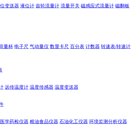
位变送器
液位计
齿轮流量计
流量开关
磁感应式流量计
磁翻板
筒量杯
电子尺
气动量仪
数显卡尺
百分表
计数器
转速表/转速计
表
计
远传温度计
温度传感器
温度变送器
件
医学药检仪器
粮油食品仪器
石油化工仪器
环境监测分析仪器