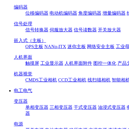
编码器
位移编码器
电动机编码器
角度编码器
增量编码器
信号处理
信号转换器
伺服放大器
信号读数器
开关放大器
嵌入式（主板）
OPS主板
NANo-ITX
迷你主板
网络安全主板
工业母
人机界面
触摸屏
工业显示器
人机界面附件
图控一体化
产品
机器视觉
CMDS工业相机
CCD工业相机
线扫描相机
智能相
电工电气
变压器
单相变压器
三相变压器
干式变压器
油浸式变压器
器
电源