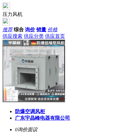
压力风机
推荐
综合
询价
销量
价格
供应搜索
供应分类
供应首页
防爆空调风柜
广东宇晶峰电器有限公司
0询价
面议