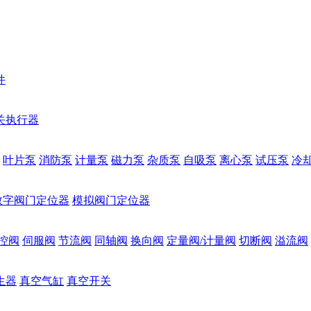
件
关执行器
叶片泵
消防泵
计量泵
磁力泵
杂质泵
自吸泵
离心泵
试压泵
冷
数字阀门定位器
模拟阀门定位器
控阀
伺服阀
节流阀
同轴阀
换向阀
定量阀/计量阀
切断阀
溢流阀
生器
真空气缸
真空开关