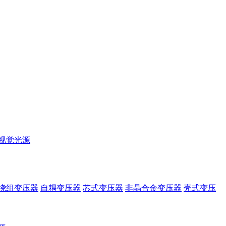
视觉光源
绕组变压器
自耦变压器
芯式变压器
非晶合金变压器
壳式变压