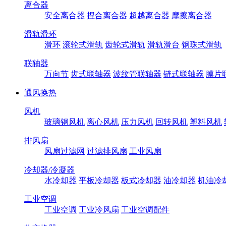
离合器
安全离合器
捏合离合器
超越离合器
摩擦离合器
滑轨滑环
滑环
滚轮式滑轨
齿轮式滑轨
滑轨滑台
钢珠式滑轨
联轴器
万向节
齿式联轴器
波纹管联轴器
链式联轴器
膜片
通风换热
风机
玻璃钢风机
离心风机
压力风机
回转风机
塑料风机
排风扇
风扇过滤网
过滤排风扇
工业风扇
冷却器/冷凝器
水冷却器
平板冷却器
板式冷却器
油冷却器
机油冷
工业空调
工业空调
工业冷风扇
工业空调配件