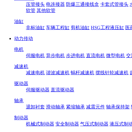
压管接头
电连接器
防爆三通接线盒
卡套式管接头
软管
其他软管
油缸
非标油缸
车辆工程缸
剪机油缸
HSG工程液压缸
医
动力传动
电机
伺服电机
异步电机
步进电机
直流电机
微型电机
交
减速机
减速电机
谐波减速机
蜗杆减速机
摆线针轮减速机
驱动器
伺服驱动器
直流驱动器
轴承
退卸衬套
滑动轴承
紧缩轴承
减震元件
轴承保持架
制动器
机械式制动器
安全制动器
气压式制动器
液压式制