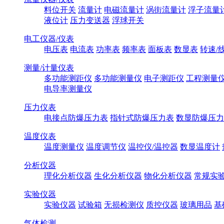
料位开关
流量计
电磁流量计
涡街流量计
浮子流量
液位计
压力变送器
浮球开关
电工仪器/仪表
电压表
电流表
功率表
频率表
面板表
数显表
转速/
测量/计量仪表
多功能测距仪
多功能测量仪
电子测距仪
工程测量
电导率测量仪
压力仪表
电接点防爆压力表
指针式防爆压力表
数显防爆压力
温度仪表
温度测量仪
温度调节仪
温控仪/温控器
数显温度计
分析仪器
理化分析仪器
生化分析仪器
物化分析仪器
常规实
实验仪器
实验仪器
试验箱
无损检测仪
质控仪器
玻璃用品
基
气体检测