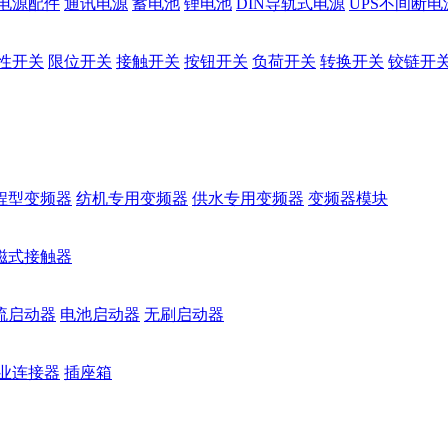
电源配件
通讯电源
蓄电池
锂电池
DIN导轨式电源
UPS不间断电
性开关
限位开关
接触开关
按钮开关
负荷开关
转换开关
铰链开
程型变频器
纺机专用变频器
供水专用变频器
变频器模块
磁式接触器
流启动器
电池启动器
无刷启动器
业连接器
插座箱