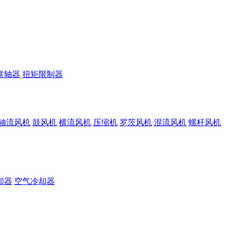
联轴器
扭矩限制器
轴流风机
鼓风机
横流风机
压缩机
罗茨风机
混流风机
螺杆风机
却器
空气冷却器