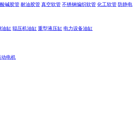
酸碱胶管
耐油胶管
真空软管
不锈钢编织软管
化工软管
防静电
钢油缸
辊压机油缸
重型液压缸
电力设备油缸
振动电机