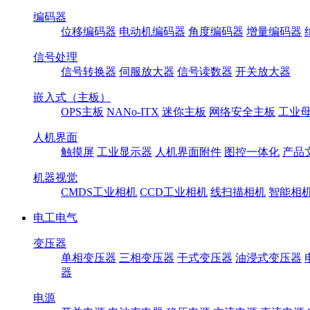
编码器
位移编码器
电动机编码器
角度编码器
增量编码器
信号处理
信号转换器
伺服放大器
信号读数器
开关放大器
嵌入式（主板）
OPS主板
NANo-ITX
迷你主板
网络安全主板
工业母
人机界面
触摸屏
工业显示器
人机界面附件
图控一体化
产品
机器视觉
CMDS工业相机
CCD工业相机
线扫描相机
智能相
电工电气
变压器
单相变压器
三相变压器
干式变压器
油浸式变压器
器
电源