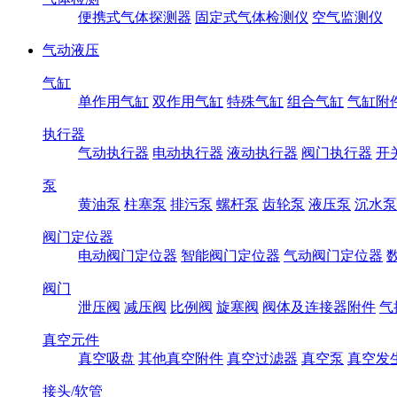
便携式气体探测器
固定式气体检测仪
空气监测仪
气动液压
气缸
单作用气缸
双作用气缸
特殊气缸
组合气缸
气缸附
执行器
气动执行器
电动执行器
液动执行器
阀门执行器
开
泵
黄油泵
柱塞泵
排污泵
螺杆泵
齿轮泵
液压泵
沉水泵
阀门定位器
电动阀门定位器
智能阀门定位器
气动阀门定位器
阀门
泄压阀
减压阀
比例阀
旋塞阀
阀体及连接器附件
气
真空元件
真空吸盘
其他真空附件
真空过滤器
真空泵
真空发
接头/软管