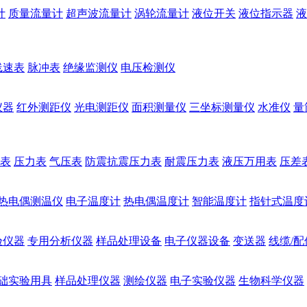
计
质量流量计
超声波流量计
涡轮流量计
液位开关
液位指示器
液
线速表
脉冲表
绝缘监测仪
电压检测仪
仪器
红外测距仪
光电测距仪
面积测量仪
三坐标测量仪
水准仪
量
表
压力表
气压表
防震抗震压力表
耐震压力表
液压万用表
压差
热电偶测温仪
电子温度计
热电偶温度计
智能温度计
指针式温度
验仪器
专用分析仪器
样品处理设备
电子仪器设备
变送器
线缆/配
础实验用具
样品处理仪器
测绘仪器
电子实验仪器
生物科学仪器