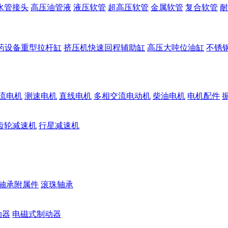
水管接头
高压油管液
液压软管
超高压软管
金属软管
复合软管
耐
药设备重型拉杆缸
挤压机快速回程辅助缸
高压大吨位油缸
不锈
流电机
测速电机
直线电机
多相交流电动机
柴油电机
电机配件
齿轮减速机
行星减速机
轴承附属件
滚珠轴承
动器
电磁式制动器