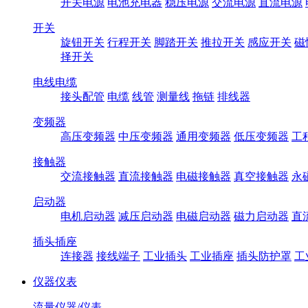
开关电源
电池充电器
稳压电源
交流电源
直流电源
开关
旋钮开关
行程开关
脚踏开关
推拉开关
感应开关
磁
择开关
电线电缆
接头配管
电缆
线管
测量线
拖链
排线器
变频器
高压变频器
中压变频器
通用变频器
低压变频器
工
接触器
交流接触器
直流接触器
电磁接触器
真空接触器
永
启动器
电机启动器
减压启动器
电磁启动器
磁力启动器
直
插头插座
连接器
接线端子
工业插头
工业插座
插头防护罩
工
仪器仪表
流量仪器/仪表