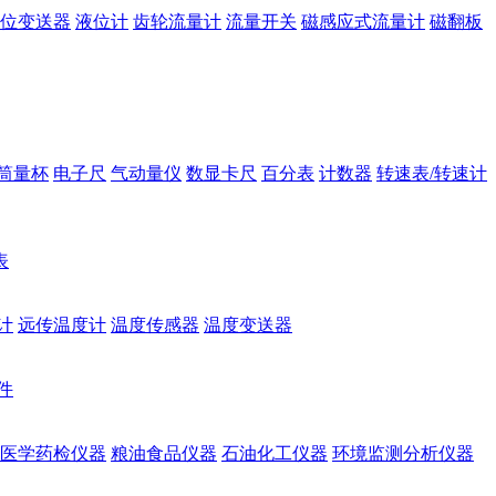
位变送器
液位计
齿轮流量计
流量开关
磁感应式流量计
磁翻板
筒量杯
电子尺
气动量仪
数显卡尺
百分表
计数器
转速表/转速计
表
计
远传温度计
温度传感器
温度变送器
件
医学药检仪器
粮油食品仪器
石油化工仪器
环境监测分析仪器