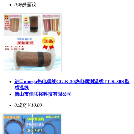
0询价
面议
进口omega热电偶线GG-K-30热电偶测温线TT-K-30K型
感温线
佛山市佳联裕科技有限公司
0成交
￥10.00