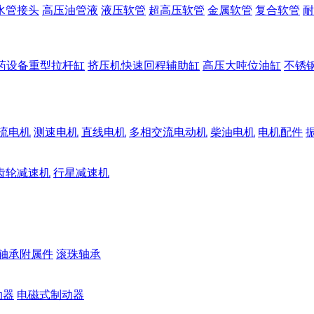
水管接头
高压油管液
液压软管
超高压软管
金属软管
复合软管
耐
药设备重型拉杆缸
挤压机快速回程辅助缸
高压大吨位油缸
不锈
流电机
测速电机
直线电机
多相交流电动机
柴油电机
电机配件
齿轮减速机
行星减速机
轴承附属件
滚珠轴承
动器
电磁式制动器