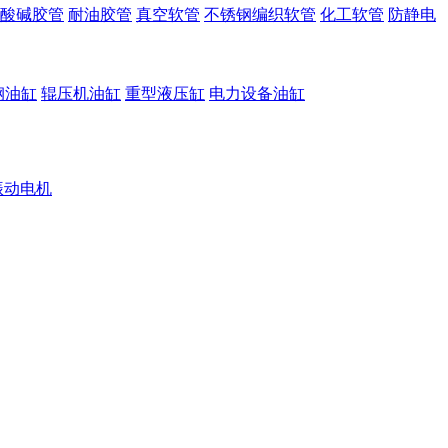
酸碱胶管
耐油胶管
真空软管
不锈钢编织软管
化工软管
防静电
钢油缸
辊压机油缸
重型液压缸
电力设备油缸
振动电机