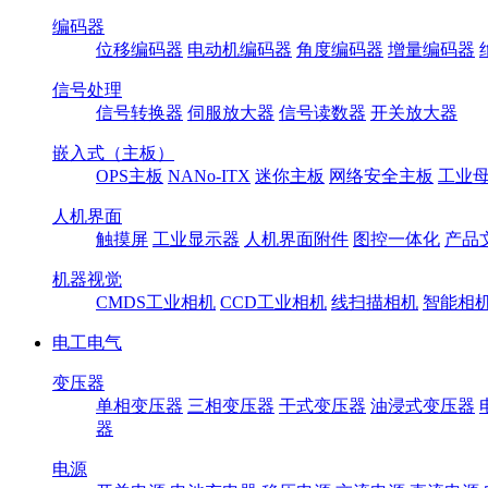
编码器
位移编码器
电动机编码器
角度编码器
增量编码器
信号处理
信号转换器
伺服放大器
信号读数器
开关放大器
嵌入式（主板）
OPS主板
NANo-ITX
迷你主板
网络安全主板
工业母
人机界面
触摸屏
工业显示器
人机界面附件
图控一体化
产品
机器视觉
CMDS工业相机
CCD工业相机
线扫描相机
智能相
电工电气
变压器
单相变压器
三相变压器
干式变压器
油浸式变压器
器
电源