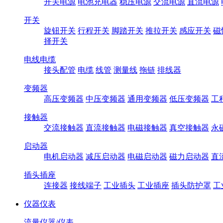
开关电源
电池充电器
稳压电源
交流电源
直流电源
开关
旋钮开关
行程开关
脚踏开关
推拉开关
感应开关
磁
择开关
电线电缆
接头配管
电缆
线管
测量线
拖链
排线器
变频器
高压变频器
中压变频器
通用变频器
低压变频器
工
接触器
交流接触器
直流接触器
电磁接触器
真空接触器
永
启动器
电机启动器
减压启动器
电磁启动器
磁力启动器
直
插头插座
连接器
接线端子
工业插头
工业插座
插头防护罩
工
仪器仪表
流量仪器/仪表