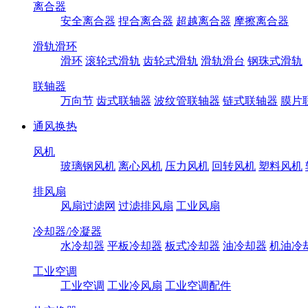
离合器
安全离合器
捏合离合器
超越离合器
摩擦离合器
滑轨滑环
滑环
滚轮式滑轨
齿轮式滑轨
滑轨滑台
钢珠式滑轨
联轴器
万向节
齿式联轴器
波纹管联轴器
链式联轴器
膜片
通风换热
风机
玻璃钢风机
离心风机
压力风机
回转风机
塑料风机
排风扇
风扇过滤网
过滤排风扇
工业风扇
冷却器/冷凝器
水冷却器
平板冷却器
板式冷却器
油冷却器
机油冷
工业空调
工业空调
工业冷风扇
工业空调配件