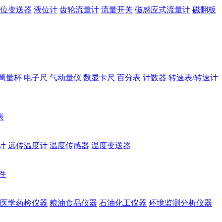
位变送器
液位计
齿轮流量计
流量开关
磁感应式流量计
磁翻板
筒量杯
电子尺
气动量仪
数显卡尺
百分表
计数器
转速表/转速计
表
计
远传温度计
温度传感器
温度变送器
件
医学药检仪器
粮油食品仪器
石油化工仪器
环境监测分析仪器