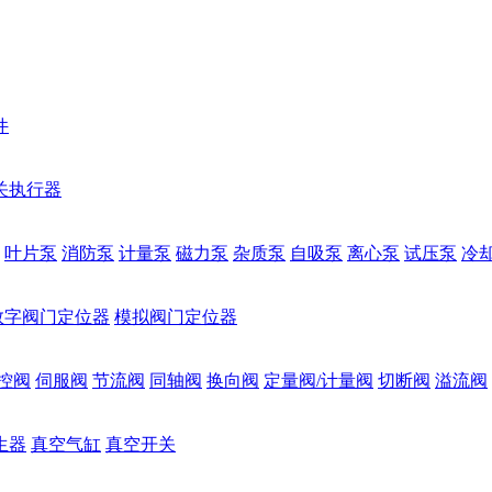
件
关执行器
叶片泵
消防泵
计量泵
磁力泵
杂质泵
自吸泵
离心泵
试压泵
冷
数字阀门定位器
模拟阀门定位器
控阀
伺服阀
节流阀
同轴阀
换向阀
定量阀/计量阀
切断阀
溢流阀
生器
真空气缸
真空开关