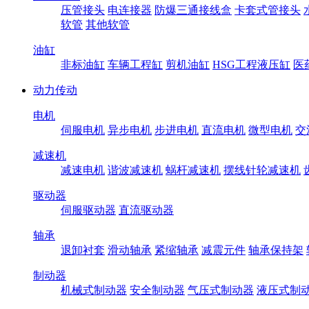
压管接头
电连接器
防爆三通接线盒
卡套式管接头
软管
其他软管
油缸
非标油缸
车辆工程缸
剪机油缸
HSG工程液压缸
医
动力传动
电机
伺服电机
异步电机
步进电机
直流电机
微型电机
交
减速机
减速电机
谐波减速机
蜗杆减速机
摆线针轮减速机
驱动器
伺服驱动器
直流驱动器
轴承
退卸衬套
滑动轴承
紧缩轴承
减震元件
轴承保持架
制动器
机械式制动器
安全制动器
气压式制动器
液压式制