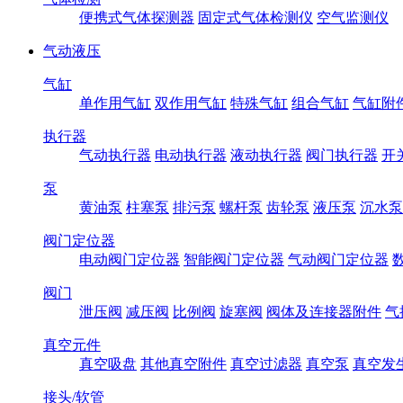
便携式气体探测器
固定式气体检测仪
空气监测仪
气动液压
气缸
单作用气缸
双作用气缸
特殊气缸
组合气缸
气缸附
执行器
气动执行器
电动执行器
液动执行器
阀门执行器
开
泵
黄油泵
柱塞泵
排污泵
螺杆泵
齿轮泵
液压泵
沉水泵
阀门定位器
电动阀门定位器
智能阀门定位器
气动阀门定位器
阀门
泄压阀
减压阀
比例阀
旋塞阀
阀体及连接器附件
气
真空元件
真空吸盘
其他真空附件
真空过滤器
真空泵
真空发
接头/软管