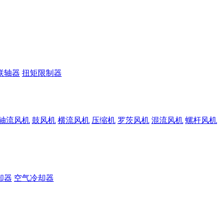
联轴器
扭矩限制器
轴流风机
鼓风机
横流风机
压缩机
罗茨风机
混流风机
螺杆风机
却器
空气冷却器