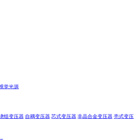
视觉光源
绕组变压器
自耦变压器
芯式变压器
非晶合金变压器
壳式变压