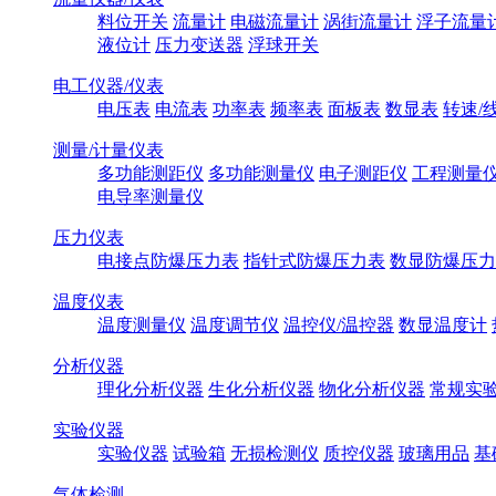
料位开关
流量计
电磁流量计
涡街流量计
浮子流量
液位计
压力变送器
浮球开关
电工仪器/仪表
电压表
电流表
功率表
频率表
面板表
数显表
转速/
测量/计量仪表
多功能测距仪
多功能测量仪
电子测距仪
工程测量
电导率测量仪
压力仪表
电接点防爆压力表
指针式防爆压力表
数显防爆压力
温度仪表
温度测量仪
温度调节仪
温控仪/温控器
数显温度计
分析仪器
理化分析仪器
生化分析仪器
物化分析仪器
常规实
实验仪器
实验仪器
试验箱
无损检测仪
质控仪器
玻璃用品
基
气体检测