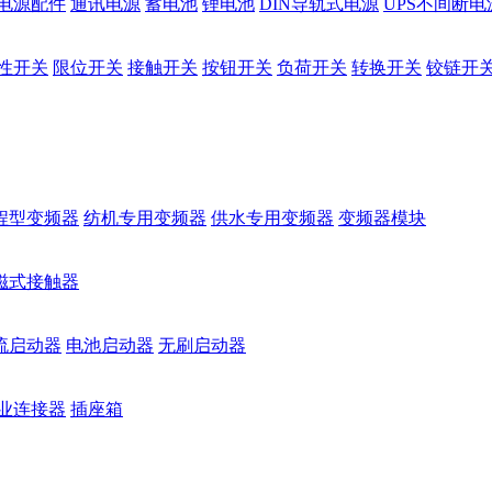
电源配件
通讯电源
蓄电池
锂电池
DIN导轨式电源
UPS不间断电
性开关
限位开关
接触开关
按钮开关
负荷开关
转换开关
铰链开
程型变频器
纺机专用变频器
供水专用变频器
变频器模块
磁式接触器
流启动器
电池启动器
无刷启动器
业连接器
插座箱