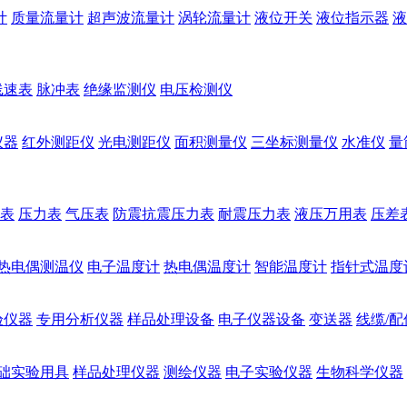
计
质量流量计
超声波流量计
涡轮流量计
液位开关
液位指示器
液
线速表
脉冲表
绝缘监测仪
电压检测仪
仪器
红外测距仪
光电测距仪
面积测量仪
三坐标测量仪
水准仪
量
表
压力表
气压表
防震抗震压力表
耐震压力表
液压万用表
压差
热电偶测温仪
电子温度计
热电偶温度计
智能温度计
指针式温度
验仪器
专用分析仪器
样品处理设备
电子仪器设备
变送器
线缆/配
础实验用具
样品处理仪器
测绘仪器
电子实验仪器
生物科学仪器