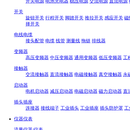
开关电源
电池充电器
稳压电源
交流电源
直流电源
开关
旋钮开关
行程开关
脚踏开关
推拉开关
感应开关
磁
择开关
电线电缆
接头配管
电缆
线管
测量线
拖链
排线器
变频器
高压变频器
中压变频器
通用变频器
低压变频器
工
接触器
交流接触器
直流接触器
电磁接触器
真空接触器
永
启动器
电机启动器
减压启动器
电磁启动器
磁力启动器
直
插头插座
连接器
接线端子
工业插头
工业插座
插头防护罩
工
仪器仪表
流量仪器/仪表