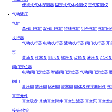
便携式气体探测器
固定式气体检测仪
空气监测仪
气动液压
气缸
单作用气缸
双作用气缸
特殊气缸
组合气缸
气缸附
执行器
气动执行器
电动执行器
液动执行器
阀门执行器
开
泵
黄油泵
柱塞泵
排污泵
螺杆泵
齿轮泵
液压泵
沉水泵
阀门定位器
电动阀门定位器
智能阀门定位器
气动阀门定位器
阀门
泄压阀
减压阀
比例阀
旋塞阀
阀体及连接器附件
气
真空元件
真空吸盘
其他真空附件
真空过滤器
真空泵
真空发
接头/软管