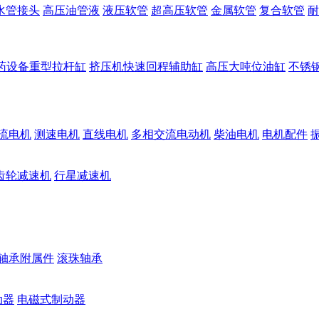
水管接头
高压油管液
液压软管
超高压软管
金属软管
复合软管
耐
药设备重型拉杆缸
挤压机快速回程辅助缸
高压大吨位油缸
不锈
流电机
测速电机
直线电机
多相交流电动机
柴油电机
电机配件
齿轮减速机
行星减速机
轴承附属件
滚珠轴承
动器
电磁式制动器