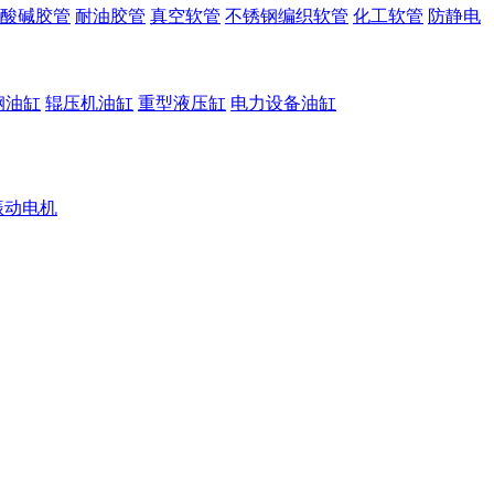
酸碱胶管
耐油胶管
真空软管
不锈钢编织软管
化工软管
防静电
钢油缸
辊压机油缸
重型液压缸
电力设备油缸
振动电机