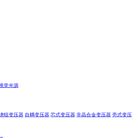
视觉光源
绕组变压器
自耦变压器
芯式变压器
非晶合金变压器
壳式变压