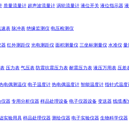
计
质量流量计
超声波流量计
涡轮流量计
液位开关
液位指示器
液
线速表
脉冲表
绝缘监测仪
电压检测仪
仪器
红外测距仪
光电测距仪
面积测量仪
三坐标测量仪
水准仪
量
表
压力表
气压表
防震抗震压力表
耐震压力表
液压万用表
压差
热电偶测温仪
电子温度计
热电偶温度计
智能温度计
指针式温度
验仪器
专用分析仪器
样品处理设备
电子仪器设备
变送器
线缆/配
础实验用具
样品处理仪器
测绘仪器
电子实验仪器
生物科学仪器