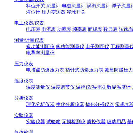
料位开关
流量计
电磁流量计
涡街流量计
浮子流量
液位计
压力变送器
浮球开关
电工仪器/仪表
电压表
电流表
功率表
频率表
面板表
数显表
转速/
测量/计量仪表
多功能测距仪
多功能测量仪
电子测距仪
工程测量
电导率测量仪
压力仪表
电接点防爆压力表
指针式防爆压力表
数显防爆压力
温度仪表
温度测量仪
温度调节仪
温控仪/温控器
数显温度计
分析仪器
理化分析仪器
生化分析仪器
物化分析仪器
常规实
实验仪器
实验仪器
试验箱
无损检测仪
质控仪器
玻璃用品
基
气体检测