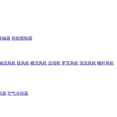
联轴器
扭矩限制器
轴流风机
鼓风机
横流风机
压缩机
罗茨风机
混流风机
螺杆风机
却器
空气冷却器