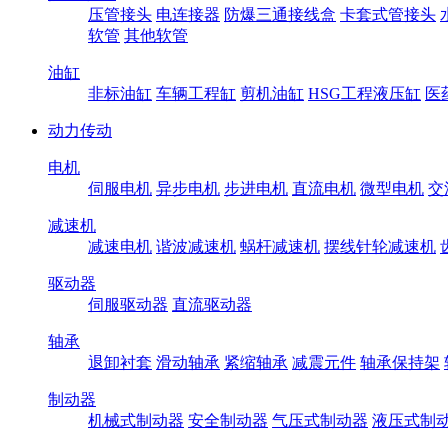
压管接头
电连接器
防爆三通接线盒
卡套式管接头
软管
其他软管
油缸
非标油缸
车辆工程缸
剪机油缸
HSG工程液压缸
医
动力传动
电机
伺服电机
异步电机
步进电机
直流电机
微型电机
交
减速机
减速电机
谐波减速机
蜗杆减速机
摆线针轮减速机
驱动器
伺服驱动器
直流驱动器
轴承
退卸衬套
滑动轴承
紧缩轴承
减震元件
轴承保持架
制动器
机械式制动器
安全制动器
气压式制动器
液压式制