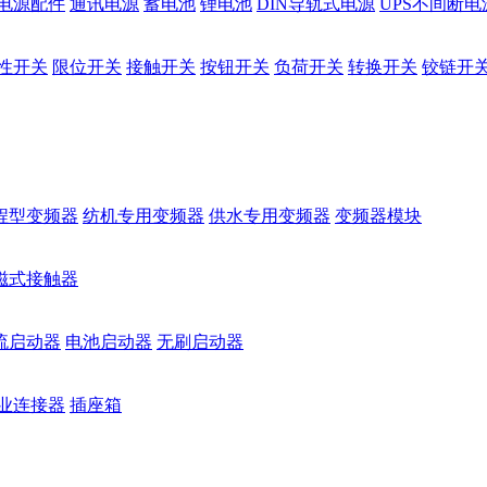
电源配件
通讯电源
蓄电池
锂电池
DIN导轨式电源
UPS不间断电
性开关
限位开关
接触开关
按钮开关
负荷开关
转换开关
铰链开
程型变频器
纺机专用变频器
供水专用变频器
变频器模块
磁式接触器
流启动器
电池启动器
无刷启动器
业连接器
插座箱