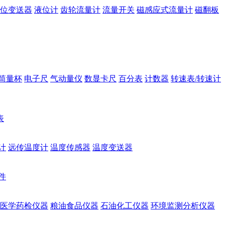
位变送器
液位计
齿轮流量计
流量开关
磁感应式流量计
磁翻板
筒量杯
电子尺
气动量仪
数显卡尺
百分表
计数器
转速表/转速计
表
计
远传温度计
温度传感器
温度变送器
件
医学药检仪器
粮油食品仪器
石油化工仪器
环境监测分析仪器