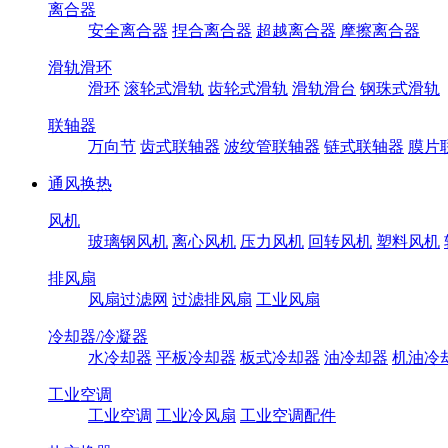
离合器
安全离合器
捏合离合器
超越离合器
摩擦离合器
滑轨滑环
滑环
滚轮式滑轨
齿轮式滑轨
滑轨滑台
钢珠式滑轨
联轴器
万向节
齿式联轴器
波纹管联轴器
链式联轴器
膜片
通风换热
风机
玻璃钢风机
离心风机
压力风机
回转风机
塑料风机
排风扇
风扇过滤网
过滤排风扇
工业风扇
冷却器/冷凝器
水冷却器
平板冷却器
板式冷却器
油冷却器
机油冷
工业空调
工业空调
工业冷风扇
工业空调配件