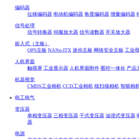
编码器
位移编码器
电动机编码器
角度编码器
增量编码器
信号处理
信号转换器
伺服放大器
信号读数器
开关放大器
嵌入式（主板）
OPS主板
NANo-ITX
迷你主板
网络安全主板
工业母
人机界面
触摸屏
工业显示器
人机界面附件
图控一体化
产品
机器视觉
CMDS工业相机
CCD工业相机
线扫描相机
智能相
电工电气
变压器
单相变压器
三相变压器
干式变压器
油浸式变压器
器
电源