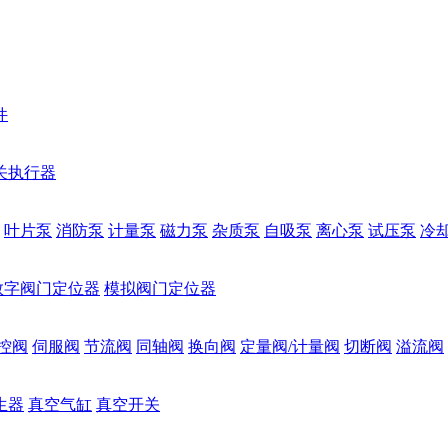
件
关执行器
叶片泵
消防泵
计量泵
磁力泵
杂质泵
自吸泵
离心泵
试压泵
冷
数字阀门定位器
模拟阀门定位器
控阀
伺服阀
节流阀
同轴阀
换向阀
定量阀/计量阀
切断阀
溢流阀
生器
真空气缸
真空开关