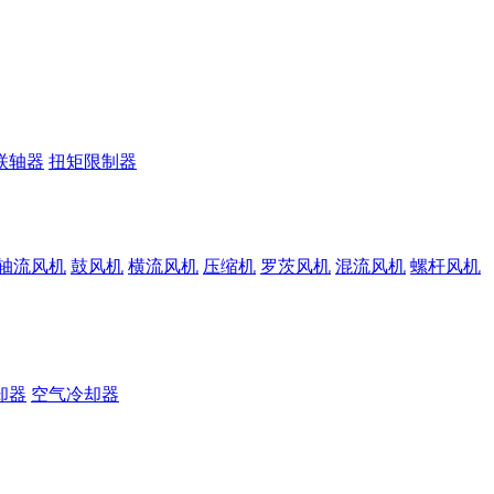
联轴器
扭矩限制器
轴流风机
鼓风机
横流风机
压缩机
罗茨风机
混流风机
螺杆风机
却器
空气冷却器