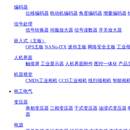
编码器
位移编码器
电动机编码器
角度编码器
增量编码器
信号处理
信号转换器
伺服放大器
信号读数器
开关放大器
嵌入式（主板）
OPS主板
NANo-ITX
迷你主板
网络安全主板
工业母
人机界面
触摸屏
工业显示器
人机界面附件
图控一体化
产品
机器视觉
CMDS工业相机
CCD工业相机
线扫描相机
智能相
电工电气
变压器
单相变压器
三相变压器
干式变压器
油浸式变压器
器
电源