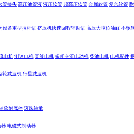
水管接头
高压油管液
液压软管
超高压软管
金属软管
复合软管
耐
药设备重型拉杆缸
挤压机快速回程辅助缸
高压大吨位油缸
不锈
流电机
测速电机
直线电机
多相交流电动机
柴油电机
电机配件
齿轮减速机
行星减速机
轴承附属件
滚珠轴承
动器
电磁式制动器