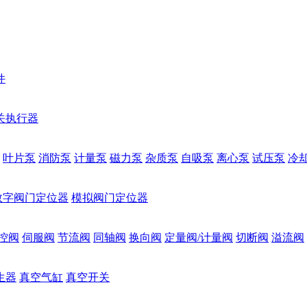
件
关执行器
叶片泵
消防泵
计量泵
磁力泵
杂质泵
自吸泵
离心泵
试压泵
冷
数字阀门定位器
模拟阀门定位器
控阀
伺服阀
节流阀
同轴阀
换向阀
定量阀/计量阀
切断阀
溢流阀
生器
真空气缸
真空开关