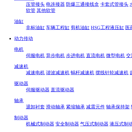
压管接头
电连接器
防爆三通接线盒
卡套式管接头
软管
其他软管
油缸
非标油缸
车辆工程缸
剪机油缸
HSG工程液压缸
医
动力传动
电机
伺服电机
异步电机
步进电机
直流电机
微型电机
交
减速机
减速电机
谐波减速机
蜗杆减速机
摆线针轮减速机
驱动器
伺服驱动器
直流驱动器
轴承
退卸衬套
滑动轴承
紧缩轴承
减震元件
轴承保持架
制动器
机械式制动器
安全制动器
气压式制动器
液压式制