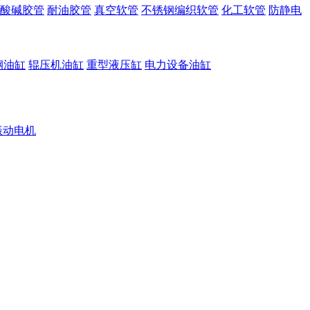
酸碱胶管
耐油胶管
真空软管
不锈钢编织软管
化工软管
防静电
钢油缸
辊压机油缸
重型液压缸
电力设备油缸
振动电机