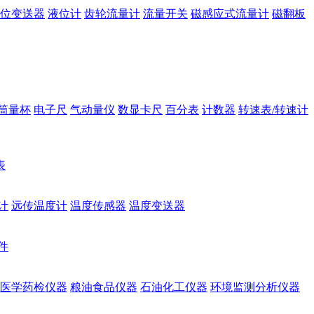
位变送器
液位计
齿轮流量计
流量开关
磁感应式流量计
磁翻板
筒量杯
电子尺
气动量仪
数显卡尺
百分表
计数器
转速表/转速计
表
计
远传温度计
温度传感器
温度变送器
件
医学药检仪器
粮油食品仪器
石油化工仪器
环境监测分析仪器