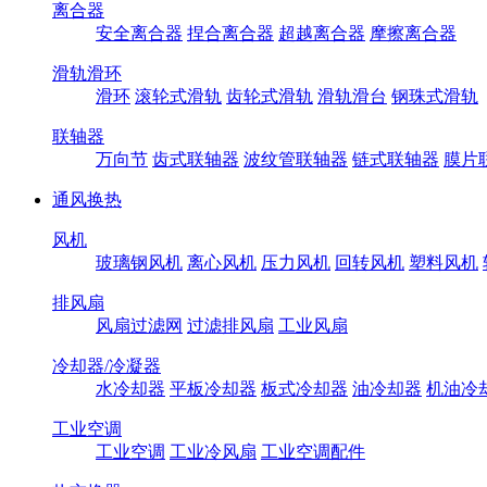
离合器
安全离合器
捏合离合器
超越离合器
摩擦离合器
滑轨滑环
滑环
滚轮式滑轨
齿轮式滑轨
滑轨滑台
钢珠式滑轨
联轴器
万向节
齿式联轴器
波纹管联轴器
链式联轴器
膜片
通风换热
风机
玻璃钢风机
离心风机
压力风机
回转风机
塑料风机
排风扇
风扇过滤网
过滤排风扇
工业风扇
冷却器/冷凝器
水冷却器
平板冷却器
板式冷却器
油冷却器
机油冷
工业空调
工业空调
工业冷风扇
工业空调配件