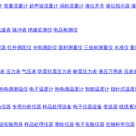
计
质量流量计
超声波流量计
涡轮流量计
液位开关
液位指示器
液
线速表
脉冲表
绝缘监测仪
电压检测仪
仪器
红外测距仪
光电测距仪
面积测量仪
三坐标测量仪
水准仪
量
表
压力表
气压表
防震抗震压力表
耐震压力表
液压万用表
压差
热电偶测温仪
电子温度计
热电偶温度计
智能温度计
指针式温度
验仪器
专用分析仪器
样品处理设备
电子仪器设备
变送器
线缆/配
础实验用具
样品处理仪器
测绘仪器
电子实验仪器
生物科学仪器