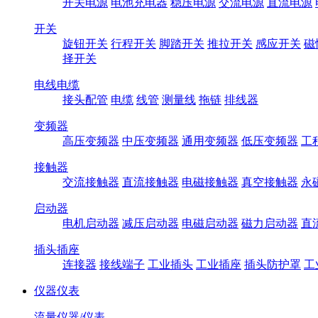
开关电源
电池充电器
稳压电源
交流电源
直流电源
开关
旋钮开关
行程开关
脚踏开关
推拉开关
感应开关
磁
择开关
电线电缆
接头配管
电缆
线管
测量线
拖链
排线器
变频器
高压变频器
中压变频器
通用变频器
低压变频器
工
接触器
交流接触器
直流接触器
电磁接触器
真空接触器
永
启动器
电机启动器
减压启动器
电磁启动器
磁力启动器
直
插头插座
连接器
接线端子
工业插头
工业插座
插头防护罩
工
仪器仪表
流量仪器/仪表