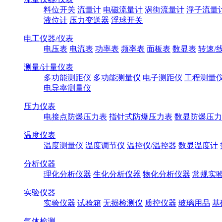
料位开关
流量计
电磁流量计
涡街流量计
浮子流量
液位计
压力变送器
浮球开关
电工仪器/仪表
电压表
电流表
功率表
频率表
面板表
数显表
转速/
测量/计量仪表
多功能测距仪
多功能测量仪
电子测距仪
工程测量
电导率测量仪
压力仪表
电接点防爆压力表
指针式防爆压力表
数显防爆压力
温度仪表
温度测量仪
温度调节仪
温控仪/温控器
数显温度计
分析仪器
理化分析仪器
生化分析仪器
物化分析仪器
常规实
实验仪器
实验仪器
试验箱
无损检测仪
质控仪器
玻璃用品
基
气体检测