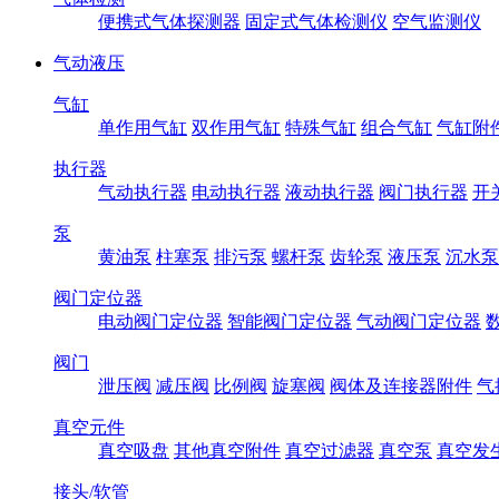
便携式气体探测器
固定式气体检测仪
空气监测仪
气动液压
气缸
单作用气缸
双作用气缸
特殊气缸
组合气缸
气缸附
执行器
气动执行器
电动执行器
液动执行器
阀门执行器
开
泵
黄油泵
柱塞泵
排污泵
螺杆泵
齿轮泵
液压泵
沉水泵
阀门定位器
电动阀门定位器
智能阀门定位器
气动阀门定位器
阀门
泄压阀
减压阀
比例阀
旋塞阀
阀体及连接器附件
气
真空元件
真空吸盘
其他真空附件
真空过滤器
真空泵
真空发
接头/软管