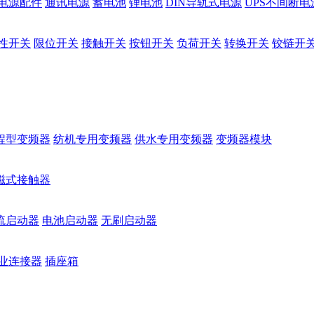
电源配件
通讯电源
蓄电池
锂电池
DIN导轨式电源
UPS不间断电
性开关
限位开关
接触开关
按钮开关
负荷开关
转换开关
铰链开
程型变频器
纺机专用变频器
供水专用变频器
变频器模块
磁式接触器
流启动器
电池启动器
无刷启动器
业连接器
插座箱