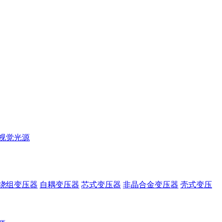
视觉光源
绕组变压器
自耦变压器
芯式变压器
非晶合金变压器
壳式变压