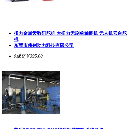
扭力金属齿数码舵机 大扭力无刷单轴舵机 无人机云台舵
机
东莞市伟创动力科技有限公司
0成交
￥395.00