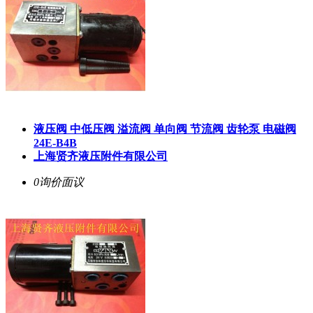
液压阀 中低压阀 溢流阀 单向阀 节流阀 齿轮泵 电磁阀
24E-B4B
上海贤齐液压附件有限公司
0询价
面议