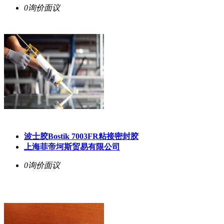
0询价
面议
波士胶Bostik 7003FR粘接密封胶
上海菲帝坷斯贸易有限公司
0询价
面议