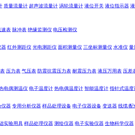
计
质量流量计
超声波流量计
涡轮流量计
液位开关
液位指示器
液
线速表
脉冲表
绝缘监测仪
电压检测仪
仪器
红外测距仪
光电测距仪
面积测量仪
三坐标测量仪
水准仪
量
表
压力表
气压表
防震抗震压力表
耐震压力表
液压万用表
压差
热电偶测温仪
电子温度计
热电偶温度计
智能温度计
指针式温度
验仪器
专用分析仪器
样品处理设备
电子仪器设备
变送器
线缆/配
础实验用具
样品处理仪器
测绘仪器
电子实验仪器
生物科学仪器