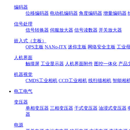
编码器
位移编码器
电动机编码器
角度编码器
增量编码器
信号处理
信号转换器
伺服放大器
信号读数器
开关放大器
嵌入式（主板）
OPS主板
NANo-ITX
迷你主板
网络安全主板
工业母
人机界面
触摸屏
工业显示器
人机界面附件
图控一体化
产品
机器视觉
CMDS工业相机
CCD工业相机
线扫描相机
智能相
电工电气
变压器
单相变压器
三相变压器
干式变压器
油浸式变压器
器
电源