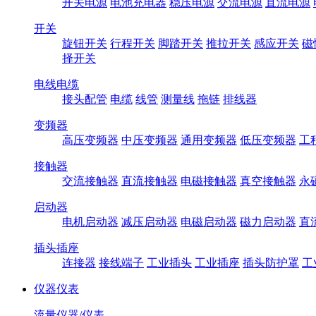
开关电源
电池充电器
稳压电源
交流电源
直流电源
开关
旋钮开关
行程开关
脚踏开关
推拉开关
感应开关
磁
择开关
电线电缆
接头配管
电缆
线管
测量线
拖链
排线器
变频器
高压变频器
中压变频器
通用变频器
低压变频器
工
接触器
交流接触器
直流接触器
电磁接触器
真空接触器
永
启动器
电机启动器
减压启动器
电磁启动器
磁力启动器
直
插头插座
连接器
接线端子
工业插头
工业插座
插头防护罩
工
仪器仪表
流量仪器/仪表