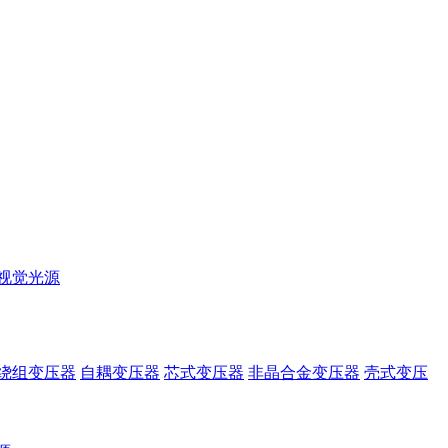
视觉光源
绕组变压器
自耦变压器
芯式变压器
非晶合金变压器
壳式变压