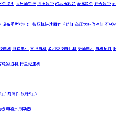
水管接头
高压油管液
液压软管
超高压软管
金属软管
复合软管
耐
药设备重型拉杆缸
挤压机快速回程辅助缸
高压大吨位油缸
不锈
流电机
测速电机
直线电机
多相交流电动机
柴油电机
电机配件
齿轮减速机
行星减速机
轴承附属件
滚珠轴承
动器
电磁式制动器