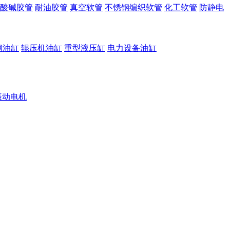
酸碱胶管
耐油胶管
真空软管
不锈钢编织软管
化工软管
防静电
钢油缸
辊压机油缸
重型液压缸
电力设备油缸
振动电机