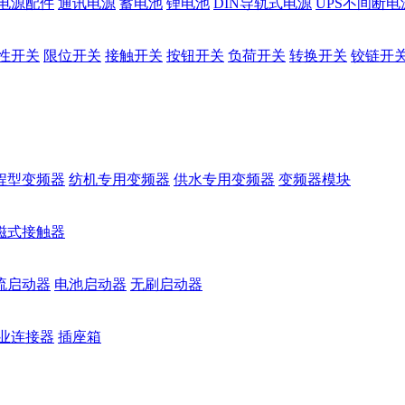
电源配件
通讯电源
蓄电池
锂电池
DIN导轨式电源
UPS不间断电
性开关
限位开关
接触开关
按钮开关
负荷开关
转换开关
铰链开
程型变频器
纺机专用变频器
供水专用变频器
变频器模块
磁式接触器
流启动器
电池启动器
无刷启动器
业连接器
插座箱