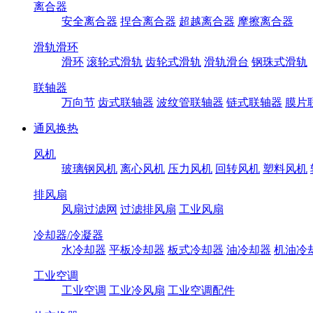
离合器
安全离合器
捏合离合器
超越离合器
摩擦离合器
滑轨滑环
滑环
滚轮式滑轨
齿轮式滑轨
滑轨滑台
钢珠式滑轨
联轴器
万向节
齿式联轴器
波纹管联轴器
链式联轴器
膜片
通风换热
风机
玻璃钢风机
离心风机
压力风机
回转风机
塑料风机
排风扇
风扇过滤网
过滤排风扇
工业风扇
冷却器/冷凝器
水冷却器
平板冷却器
板式冷却器
油冷却器
机油冷
工业空调
工业空调
工业冷风扇
工业空调配件