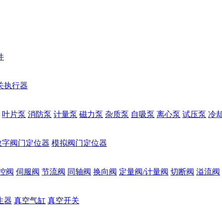
件
关执行器
叶片泵
消防泵
计量泵
磁力泵
杂质泵
自吸泵
离心泵
试压泵
冷
数字阀门定位器
模拟阀门定位器
控阀
伺服阀
节流阀
同轴阀
换向阀
定量阀/计量阀
切断阀
溢流阀
生器
真空气缸
真空开关