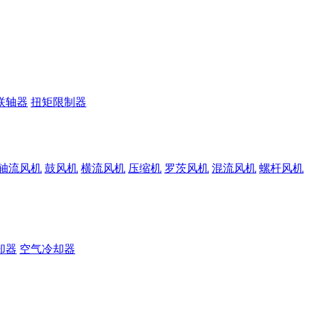
联轴器
扭矩限制器
轴流风机
鼓风机
横流风机
压缩机
罗茨风机
混流风机
螺杆风机
却器
空气冷却器