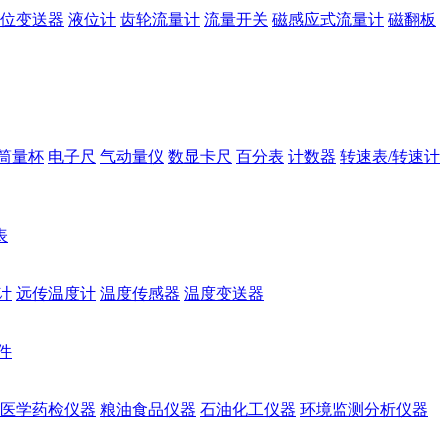
位变送器
液位计
齿轮流量计
流量开关
磁感应式流量计
磁翻板
筒量杯
电子尺
气动量仪
数显卡尺
百分表
计数器
转速表/转速计
表
计
远传温度计
温度传感器
温度变送器
件
医学药检仪器
粮油食品仪器
石油化工仪器
环境监测分析仪器