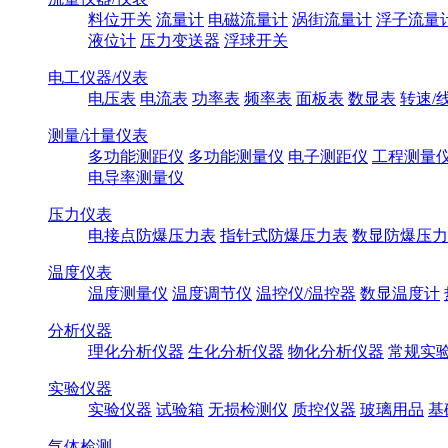
料位开关
流量计
电磁流量计
涡街流量计
浮子流量
液位计
压力变送器
浮球开关
电工仪器/仪表
电压表
电流表
功率表
频率表
面板表
数显表
转速/
测量/计量仪表
多功能测距仪
多功能测量仪
电子测距仪
工程测量
电导率测量仪
压力仪表
电接点防爆压力表
指针式防爆压力表
数显防爆压力
温度仪表
温度测量仪
温度调节仪
温控仪/温控器
数显温度计
分析仪器
理化分析仪器
生化分析仪器
物化分析仪器
常规实
实验仪器
实验仪器
试验箱
无损检测仪
质控仪器
玻璃用品
基
气体检测