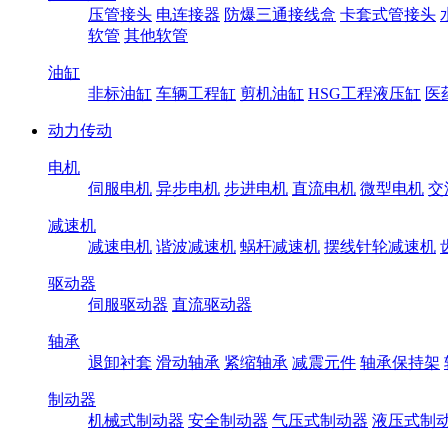
压管接头
电连接器
防爆三通接线盒
卡套式管接头
软管
其他软管
油缸
非标油缸
车辆工程缸
剪机油缸
HSG工程液压缸
医
动力传动
电机
伺服电机
异步电机
步进电机
直流电机
微型电机
交
减速机
减速电机
谐波减速机
蜗杆减速机
摆线针轮减速机
驱动器
伺服驱动器
直流驱动器
轴承
退卸衬套
滑动轴承
紧缩轴承
减震元件
轴承保持架
制动器
机械式制动器
安全制动器
气压式制动器
液压式制