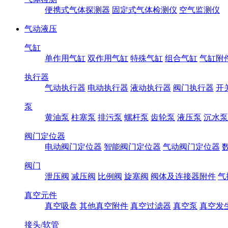
便携式气体探测器
固定式气体检测仪
空气监测仪
气动液压
气缸
单作用气缸
双作用气缸
特殊气缸
组合气缸
气缸附
执行器
气动执行器
电动执行器
液动执行器
阀门执行器
开
泵
黄油泵
柱塞泵
排污泵
螺杆泵
齿轮泵
液压泵
沉水泵
阀门定位器
电动阀门定位器
智能阀门定位器
气动阀门定位器
阀门
泄压阀
减压阀
比例阀
旋塞阀
阀体及连接器附件
气
真空元件
真空吸盘
其他真空附件
真空过滤器
真空泵
真空发
接头/软管