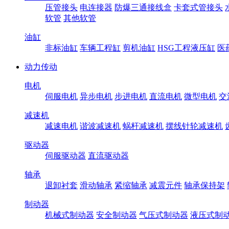
压管接头
电连接器
防爆三通接线盒
卡套式管接头
软管
其他软管
油缸
非标油缸
车辆工程缸
剪机油缸
HSG工程液压缸
医
动力传动
电机
伺服电机
异步电机
步进电机
直流电机
微型电机
交
减速机
减速电机
谐波减速机
蜗杆减速机
摆线针轮减速机
驱动器
伺服驱动器
直流驱动器
轴承
退卸衬套
滑动轴承
紧缩轴承
减震元件
轴承保持架
制动器
机械式制动器
安全制动器
气压式制动器
液压式制