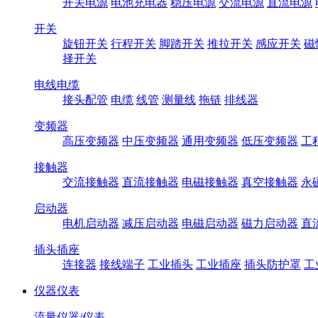
开关电源
电池充电器
稳压电源
交流电源
直流电源
开关
旋钮开关
行程开关
脚踏开关
推拉开关
感应开关
磁
择开关
电线电缆
接头配管
电缆
线管
测量线
拖链
排线器
变频器
高压变频器
中压变频器
通用变频器
低压变频器
工
接触器
交流接触器
直流接触器
电磁接触器
真空接触器
永
启动器
电机启动器
减压启动器
电磁启动器
磁力启动器
直
插头插座
连接器
接线端子
工业插头
工业插座
插头防护罩
工
仪器仪表
流量仪器/仪表