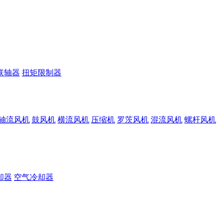
联轴器
扭矩限制器
轴流风机
鼓风机
横流风机
压缩机
罗茨风机
混流风机
螺杆风机
却器
空气冷却器