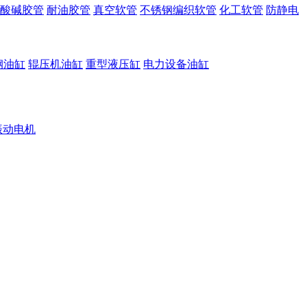
酸碱胶管
耐油胶管
真空软管
不锈钢编织软管
化工软管
防静电
钢油缸
辊压机油缸
重型液压缸
电力设备油缸
振动电机