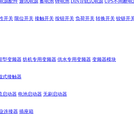
电源配件
通讯电源
蓄电池
锂电池
DIN导轨式电源
UPS不间断电
性开关
限位开关
接触开关
按钮开关
负荷开关
转换开关
铰链开
程型变频器
纺机专用变频器
供水专用变频器
变频器模块
磁式接触器
流启动器
电池启动器
无刷启动器
业连接器
插座箱