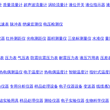
计
质量流量计
超声波流量计
涡轮流量计
液位开关
液位指示器
液
线速表
脉冲表
绝缘监测仪
电压检测仪
仪器
红外测距仪
光电测距仪
面积测量仪
三坐标测量仪
水准仪
量
表
压力表
气压表
防震抗震压力表
耐震压力表
液压万用表
压差
热电偶测温仪
电子温度计
热电偶温度计
智能温度计
指针式温度
验仪器
专用分析仪器
样品处理设备
电子仪器设备
变送器
线缆/配
础实验用具
样品处理仪器
测绘仪器
电子实验仪器
生物科学仪器