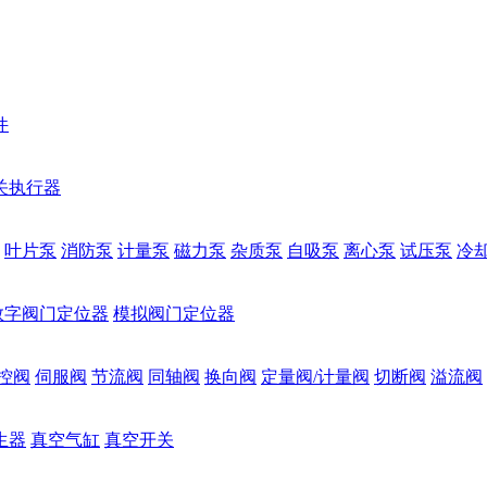
件
关执行器
叶片泵
消防泵
计量泵
磁力泵
杂质泵
自吸泵
离心泵
试压泵
冷
数字阀门定位器
模拟阀门定位器
控阀
伺服阀
节流阀
同轴阀
换向阀
定量阀/计量阀
切断阀
溢流阀
生器
真空气缸
真空开关