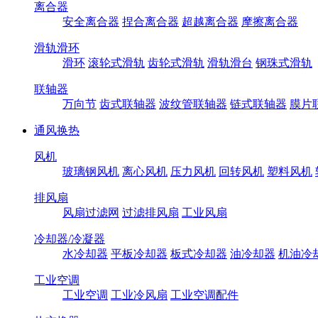
离合器
安全离合器
捏合离合器
超越离合器
摩擦离合器
滑轨滑环
滑环
滚轮式滑轨
齿轮式滑轨
滑轨滑台
钢珠式滑轨
联轴器
万向节
齿式联轴器
波纹管联轴器
链式联轴器
膜片
通风换热
风机
玻璃钢风机
离心风机
压力风机
回转风机
塑料风机
排风扇
风扇过滤网
过滤排风扇
工业风扇
冷却器/冷凝器
水冷却器
平板冷却器
板式冷却器
油冷却器
机油冷
工业空调
工业空调
工业冷风扇
工业空调配件