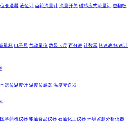
位变送器
液位计
齿轮流量计
流量开关
磁感应式流量计
磁翻板
筒量杯
电子尺
气动量仪
数显卡尺
百分表
计数器
转速表/转速计
表
计
远传温度计
温度传感器
温度变送器
件
医学药检仪器
粮油食品仪器
石油化工仪器
环境监测分析仪器