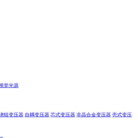
视觉光源
绕组变压器
自耦变压器
芯式变压器
非晶合金变压器
壳式变压