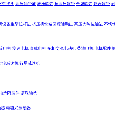
水管接头
高压油管液
液压软管
超高压软管
金属软管
复合软管
耐
药设备重型拉杆缸
挤压机快速回程辅助缸
高压大吨位油缸
不锈
流电机
测速电机
直线电机
多相交流电动机
柴油电机
电机配件
齿轮减速机
行星减速机
轴承附属件
滚珠轴承
动器
电磁式制动器