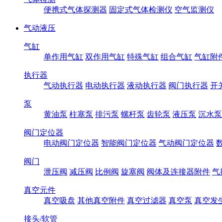
便携式气体探测器
固定式气体检测仪
空气监测仪
气动液压
气缸
单作用气缸
双作用气缸
特殊气缸
组合气缸
气缸附
执行器
气动执行器
电动执行器
液动执行器
阀门执行器
开
泵
黄油泵
柱塞泵
排污泵
螺杆泵
齿轮泵
液压泵
沉水泵
阀门定位器
电动阀门定位器
智能阀门定位器
气动阀门定位器
阀门
泄压阀
减压阀
比例阀
旋塞阀
阀体及连接器附件
气
真空元件
真空吸盘
其他真空附件
真空过滤器
真空泵
真空发
接头/软管