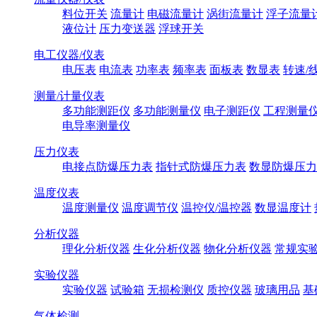
料位开关
流量计
电磁流量计
涡街流量计
浮子流量
液位计
压力变送器
浮球开关
电工仪器/仪表
电压表
电流表
功率表
频率表
面板表
数显表
转速/
测量/计量仪表
多功能测距仪
多功能测量仪
电子测距仪
工程测量
电导率测量仪
压力仪表
电接点防爆压力表
指针式防爆压力表
数显防爆压力
温度仪表
温度测量仪
温度调节仪
温控仪/温控器
数显温度计
分析仪器
理化分析仪器
生化分析仪器
物化分析仪器
常规实
实验仪器
实验仪器
试验箱
无损检测仪
质控仪器
玻璃用品
基
气体检测