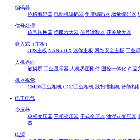
编码器
位移编码器
电动机编码器
角度编码器
增量编码器
信号处理
信号转换器
伺服放大器
信号读数器
开关放大器
嵌入式（主板）
OPS主板
NANo-ITX
迷你主板
网络安全主板
工业母
人机界面
触摸屏
工业显示器
人机界面附件
图控一体化
产品
机器视觉
CMDS工业相机
CCD工业相机
线扫描相机
智能相
电工电气
变压器
单相变压器
三相变压器
干式变压器
油浸式变压器
器
电源