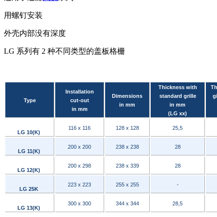
用螺钉安装
外壳内部没有深度
LG 系列有 2 种不同类型的盖板格栅
Thickness with
Th
Installation
Dimensions
standard grille
gi
Type
cut-out
in mm
in mm
in mm
(LG xx)
116 x 116
128 x 128
25,5
LG 10(K)
200 x 200
238 x 238
28
LG 11(K)
200 x 298
238 x 339
28
LG 12(K)
223 x 223
255 x 255
-
LG 25K
300 x 300
344 x 344
28,5
LG 13(K)