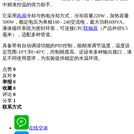
中精准控温的得力助手。
它采用
风扇
冷却与热电冷却方式，冷却容量220W，加热容量
500W，额定电压为单相100 - 240交流电，最大功耗600VA。
液体循环系统为密封环形，可连接CPC
联轴器
（产品外径9.5
毫米），适配多种管道。
具备带有自动调谐功能的PID控制，能精准调节温度，温度设
定范围-10°C到+40°C，控制精度高。还设有多种输出接口，满
足不同使用需求，为实验提供稳定的水温环境。
点赞
0
反对
0
举报 0
收藏 0
评论
0
分享
1
联系方式
在线交谈