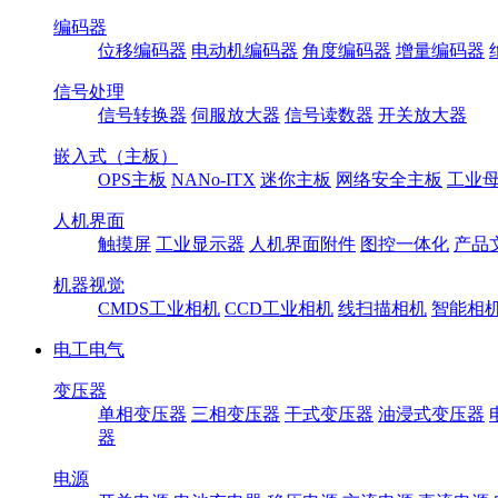
编码器
位移编码器
电动机编码器
角度编码器
增量编码器
信号处理
信号转换器
伺服放大器
信号读数器
开关放大器
嵌入式（主板）
OPS主板
NANo-ITX
迷你主板
网络安全主板
工业母
人机界面
触摸屏
工业显示器
人机界面附件
图控一体化
产品
机器视觉
CMDS工业相机
CCD工业相机
线扫描相机
智能相
电工电气
变压器
单相变压器
三相变压器
干式变压器
油浸式变压器
器
电源