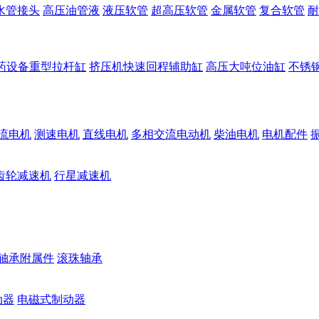
水管接头
高压油管液
液压软管
超高压软管
金属软管
复合软管
耐
药设备重型拉杆缸
挤压机快速回程辅助缸
高压大吨位油缸
不锈
流电机
测速电机
直线电机
多相交流电动机
柴油电机
电机配件
齿轮减速机
行星减速机
轴承附属件
滚珠轴承
动器
电磁式制动器