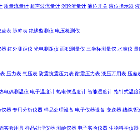
计
质量流量计
超声波流量计
涡轮流量计
液位开关
液位指示器
液
线速表
脉冲表
绝缘监测仪
电压检测仪
仪器
红外测距仪
光电测距仪
面积测量仪
三坐标测量仪
水准仪
量
表
压力表
气压表
防震抗震压力表
耐震压力表
液压万用表
压差
热电偶测温仪
电子温度计
热电偶温度计
智能温度计
指针式温度
验仪器
专用分析仪器
样品处理设备
电子仪器设备
变送器
线缆/配
础实验用具
样品处理仪器
测绘仪器
电子实验仪器
生物科学仪器