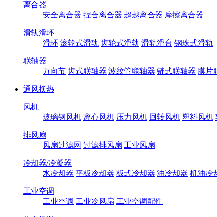
离合器
安全离合器
捏合离合器
超越离合器
摩擦离合器
滑轨滑环
滑环
滚轮式滑轨
齿轮式滑轨
滑轨滑台
钢珠式滑轨
联轴器
万向节
齿式联轴器
波纹管联轴器
链式联轴器
膜片
通风换热
风机
玻璃钢风机
离心风机
压力风机
回转风机
塑料风机
排风扇
风扇过滤网
过滤排风扇
工业风扇
冷却器/冷凝器
水冷却器
平板冷却器
板式冷却器
油冷却器
机油冷
工业空调
工业空调
工业冷风扇
工业空调配件