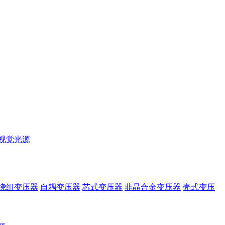
视觉光源
绕组变压器
自耦变压器
芯式变压器
非晶合金变压器
壳式变压