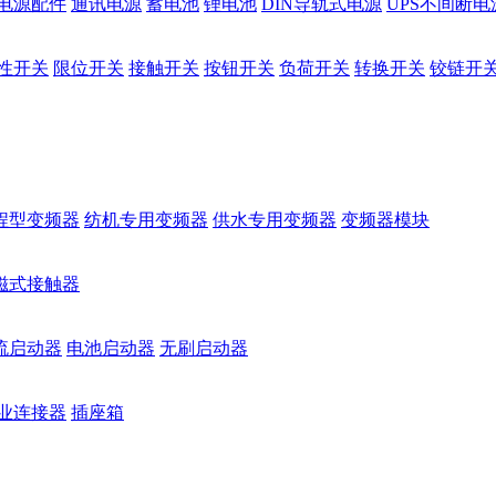
电源配件
通讯电源
蓄电池
锂电池
DIN导轨式电源
UPS不间断电
性开关
限位开关
接触开关
按钮开关
负荷开关
转换开关
铰链开
程型变频器
纺机专用变频器
供水专用变频器
变频器模块
磁式接触器
流启动器
电池启动器
无刷启动器
业连接器
插座箱