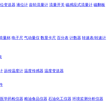
位变送器
液位计
齿轮流量计
流量开关
磁感应式流量计
磁翻板
筒量杯
电子尺
气动量仪
数显卡尺
百分表
计数器
转速表/转速计
表
计
远传温度计
温度传感器
温度变送器
件
医学药检仪器
粮油食品仪器
石油化工仪器
环境监测分析仪器