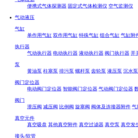
便携式气体探测器
固定式气体检测仪
空气监测仪
气动液压
气缸
单作用气缸
双作用气缸
特殊气缸
组合气缸
气缸附
执行器
气动执行器
电动执行器
液动执行器
阀门执行器
开
泵
黄油泵
柱塞泵
排污泵
螺杆泵
齿轮泵
液压泵
沉水泵
阀门定位器
电动阀门定位器
智能阀门定位器
气动阀门定位器
阀门
泄压阀
减压阀
比例阀
旋塞阀
阀体及连接器附件
气
真空元件
真空吸盘
其他真空附件
真空过滤器
真空泵
真空发
接头/软管