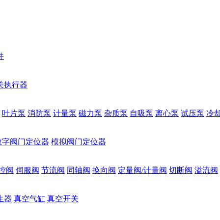
件
关执行器
叶片泵
消防泵
计量泵
磁力泵
杂质泵
自吸泵
离心泵
试压泵
冷
数字阀门定位器
模拟阀门定位器
控阀
伺服阀
节流阀
同轴阀
换向阀
定量阀/计量阀
切断阀
溢流阀
生器
真空气缸
真空开关