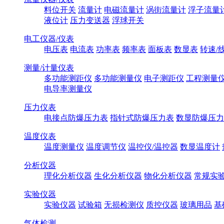
料位开关
流量计
电磁流量计
涡街流量计
浮子流量
液位计
压力变送器
浮球开关
电工仪器/仪表
电压表
电流表
功率表
频率表
面板表
数显表
转速/
测量/计量仪表
多功能测距仪
多功能测量仪
电子测距仪
工程测量
电导率测量仪
压力仪表
电接点防爆压力表
指针式防爆压力表
数显防爆压力
温度仪表
温度测量仪
温度调节仪
温控仪/温控器
数显温度计
分析仪器
理化分析仪器
生化分析仪器
物化分析仪器
常规实
实验仪器
实验仪器
试验箱
无损检测仪
质控仪器
玻璃用品
基
气体检测