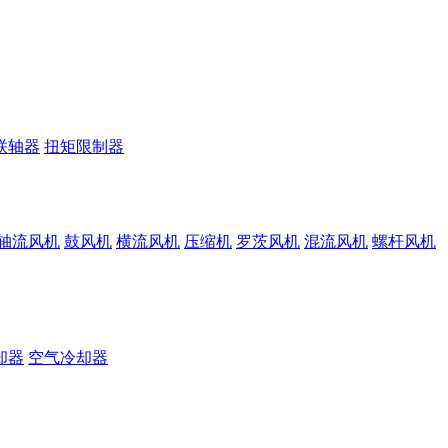
联轴器
扭矩限制器
轴流风机
鼓风机
横流风机
压缩机
罗茨风机
混流风机
螺杆风机
却器
空气冷却器