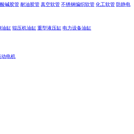
酸碱胶管
耐油胶管
真空软管
不锈钢编织软管
化工软管
防静电
钢油缸
辊压机油缸
重型液压缸
电力设备油缸
振动电机