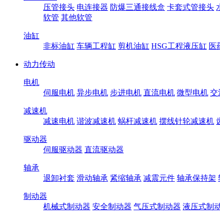
压管接头
电连接器
防爆三通接线盒
卡套式管接头
软管
其他软管
油缸
非标油缸
车辆工程缸
剪机油缸
HSG工程液压缸
医
动力传动
电机
伺服电机
异步电机
步进电机
直流电机
微型电机
交
减速机
减速电机
谐波减速机
蜗杆减速机
摆线针轮减速机
驱动器
伺服驱动器
直流驱动器
轴承
退卸衬套
滑动轴承
紧缩轴承
减震元件
轴承保持架
制动器
机械式制动器
安全制动器
气压式制动器
液压式制