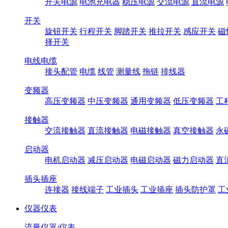
开关电源
电池充电器
稳压电源
交流电源
直流电源
开关
旋钮开关
行程开关
脚踏开关
推拉开关
感应开关
磁
择开关
电线电缆
接头配管
电缆
线管
测量线
拖链
排线器
变频器
高压变频器
中压变频器
通用变频器
低压变频器
工
接触器
交流接触器
直流接触器
电磁接触器
真空接触器
永
启动器
电机启动器
减压启动器
电磁启动器
磁力启动器
直
插头插座
连接器
接线端子
工业插头
工业插座
插头防护罩
工
仪器仪表
流量仪器/仪表