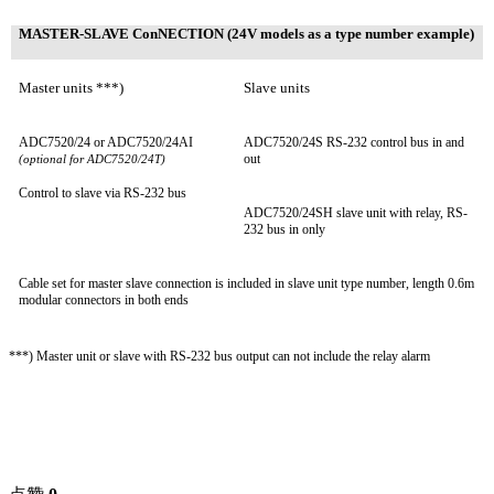
MASTER-SLAVE Co
nNECTION (24V models as a type number example)
Master units ***)
Slave units
ADC7520/24 or ADC7520/24AI
ADC7520/24S RS-232 co
ntrol bus in and
out
(optio
nal for ADC7520/24T)
Co
ntrol to slave via RS-232 bus
ADC7520/24SH slave unit with relay, RS-
232 bus in only
Cable set for master slave co
nnection is included in slave unit type number, length 0.6m
modular co
nnectors in both ends
***) Master unit or slave with RS-232 bus output can not include the relay alarm