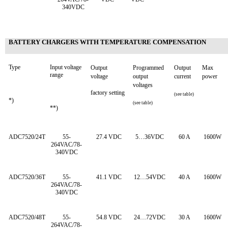
340VDC
BATTERY CHARGERS WITH TEMPERATURE COMPENSATION
Type
Input voltage
Output
Programmed
Output
Max
range
voltage
output
current
power
voltages
factory setting
(see table)
*)
(see table)
**)
ADC7520/24T
55-
27.4 VDC
5…36VDC
60 A
1600W
264VAC/78-
340VDC
ADC7520/36T
55-
41.1 VDC
12…54VDC
40 A
1600W
264VAC/78-
340VDC
ADC7520/48T
55-
54.8 VDC
24…72VDC
30 A
1600W
264VAC/78-