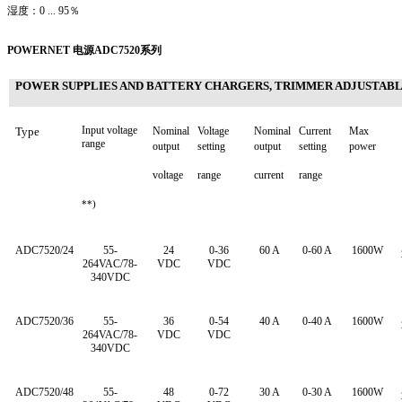
湿度：0 ... 95％
POWERNET
电源ADC7520系列
POWER SUPPLIES AND BATTERY CHARGERS, TRIMMER ADJUSTAB
Input voltage
Type
Nominal
Voltage
Nominal
Current
Max
range
output
setting
output
setting
power
voltage
range
current
range
**)
ADC7520/24
55-
24
0-36
60 A
0-60 A
1600W
264VAC/78-
VDC
VDC
340VDC
ADC7520/36
55-
36
0-54
40 A
0-40 A
1600W
264VAC/78-
VDC
VDC
340VDC
ADC7520/48
55-
48
0-72
30 A
0-30 A
1600W