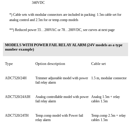
340VDC
*) Cable sets with modular co
nnectors are included in packing: 1.5m cable set for
analog co
ntrol and 2.5m for or temp.comp models
**) Reduced power 55…200VAC or 78…200VDC, see curves at next page
MODELS WITH POWER FAIL RELAY ALARM (24V models as a type
number example)
Type
Option des
cription
Cable set
ADC7520/24H
Trimmer adjustable model with power
1.5 m, modular connector
fail relay alarm
ADC7520/24AIH
Analog co
ntrollable model with power
Analog 1.5m + relay
fail relay alarm
cables 1.5m
ADC7520/24TH
Temp.comp model with Power fail
Temp.comp 2.5m + relay
relay alarm
cables 1.5m