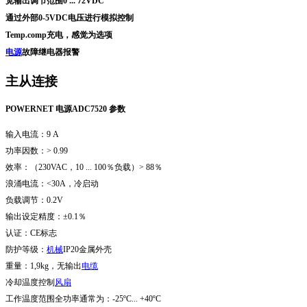
宽输出调节范围0 ... 72VDC
通过外部0-5VDC电压进行模拟控制
Temp.comp充电，感觉为选项
电源
故障
继电器
报警
主从连接
POWERNET 电源ADC7520 参数
输入电流：9 A
功率因数：> 0.99
效率：（230VAC，10 ... 100％负载）> 88％
浪涌电流：<30A，冷启动
负载调节：0.2V
输出设定精度：±0.1％
认证：CE标志
防护等级：
机械
IP20金属外壳
重量：1,9kg，无输出
电缆
冷却温度控制
风扇
工作温度范围全功率通常为：-25ºC... +40ºC