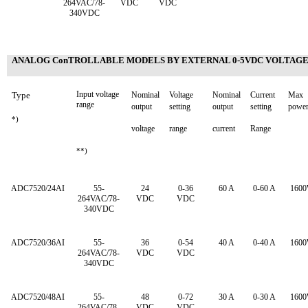
264VAC/78-
VDC
VDC
340VDC
ANALOG Co
nTROLLABLE MODELS BY EXTERNAL 0-5VDC VOLTAG
Input voltage
Type
Nominal
Voltage
Nominal
Current
Max
range
output
setting
output
setting
powe
*)
voltage
range
current
Range
**)
ADC7520/24AI
55-
24
0-36
60 A
0-60 A
160
264VAC/78-
VDC
VDC
340VDC
ADC7520/36AI
55-
36
0-54
40 A
0-40 A
160
264VAC/78-
VDC
VDC
340VDC
ADC7520/48AI
55-
48
0-72
30 A
0-30 A
160
264VAC/78-
VDC
VDC