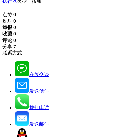
执行器
类型 按钮
点赞
0
反对
0
举报 0
收藏 0
评论
0
分享
7
联系方式
在线交谈
发送信件
拨打电话
发送邮件