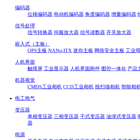
编码器
位移编码器
电动机编码器
角度编码器
增量编码器
信号处理
信号转换器
伺服放大器
信号读数器
开关放大器
嵌入式（主板）
OPS主板
NANo-ITX
迷你主板
网络安全主板
工业母
人机界面
触摸屏
工业显示器
人机界面附件
图控一体化
产品
机器视觉
CMDS工业相机
CCD工业相机
线扫描相机
智能相
电工电气
变压器
单相变压器
三相变压器
干式变压器
油浸式变压器
器
电源