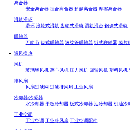
离合器
安全离合器
捏合离合器
超越离合器
摩擦离合器
滑轨滑环
滑环
滚轮式滑轨
齿轮式滑轨
滑轨滑台
钢珠式滑轨
联轴器
万向节
齿式联轴器
波纹管联轴器
链式联轴器
膜片
通风换热
风机
玻璃钢风机
离心风机
压力风机
回转风机
塑料风机
排风扇
风扇过滤网
过滤排风扇
工业风扇
冷却器/冷凝器
水冷却器
平板冷却器
板式冷却器
油冷却器
机油冷
工业空调
工业空调
工业冷风扇
工业空调配件