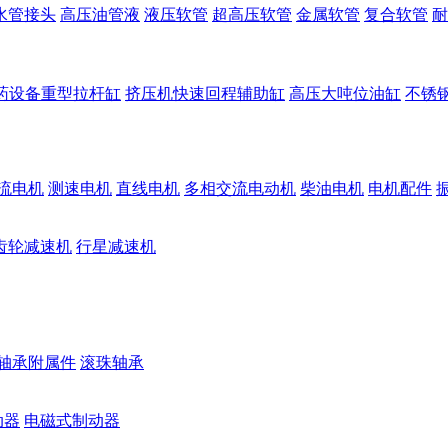
水管接头
高压油管液
液压软管
超高压软管
金属软管
复合软管
耐
药设备重型拉杆缸
挤压机快速回程辅助缸
高压大吨位油缸
不锈
流电机
测速电机
直线电机
多相交流电动机
柴油电机
电机配件
齿轮减速机
行星减速机
轴承附属件
滚珠轴承
动器
电磁式制动器