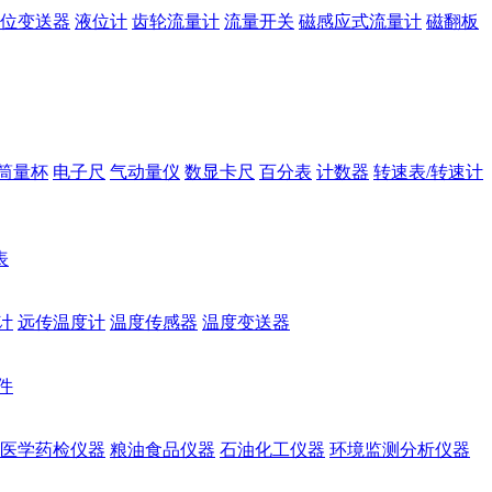
位变送器
液位计
齿轮流量计
流量开关
磁感应式流量计
磁翻板
筒量杯
电子尺
气动量仪
数显卡尺
百分表
计数器
转速表/转速计
表
计
远传温度计
温度传感器
温度变送器
件
医学药检仪器
粮油食品仪器
石油化工仪器
环境监测分析仪器