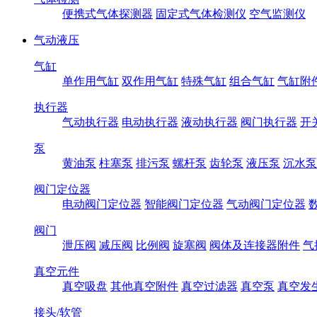
便携式气体探测器
固定式气体检测仪
空气监测仪
气动液压
气缸
单作用气缸
双作用气缸
特殊气缸
组合气缸
气缸附
执行器
气动执行器
电动执行器
液动执行器
阀门执行器
开
泵
黄油泵
柱塞泵
排污泵
螺杆泵
齿轮泵
液压泵
沉水泵
阀门定位器
电动阀门定位器
智能阀门定位器
气动阀门定位器
阀门
泄压阀
减压阀
比例阀
旋塞阀
阀体及连接器附件
气
真空元件
真空吸盘
其他真空附件
真空过滤器
真空泵
真空发
接头/软管