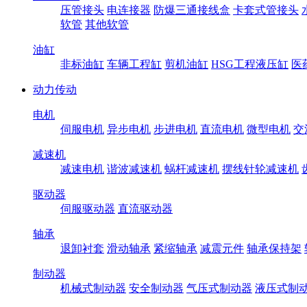
压管接头
电连接器
防爆三通接线盒
卡套式管接头
软管
其他软管
油缸
非标油缸
车辆工程缸
剪机油缸
HSG工程液压缸
医
动力传动
电机
伺服电机
异步电机
步进电机
直流电机
微型电机
交
减速机
减速电机
谐波减速机
蜗杆减速机
摆线针轮减速机
驱动器
伺服驱动器
直流驱动器
轴承
退卸衬套
滑动轴承
紧缩轴承
减震元件
轴承保持架
制动器
机械式制动器
安全制动器
气压式制动器
液压式制