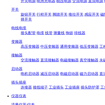
开关电源
电池充电器
稳压电源
交流电源
直流电源
开关
旋钮开关
行程开关
脚踏开关
推拉开关
感应开关
磁
择开关
电线电缆
接头配管
电缆
线管
测量线
拖链
排线器
变频器
高压变频器
中压变频器
通用变频器
低压变频器
工
接触器
交流接触器
直流接触器
电磁接触器
真空接触器
永
启动器
电机启动器
减压启动器
电磁启动器
磁力启动器
直
插头插座
连接器
接线端子
工业插头
工业插座
插头防护罩
工
仪器仪表
流量仪器/仪表