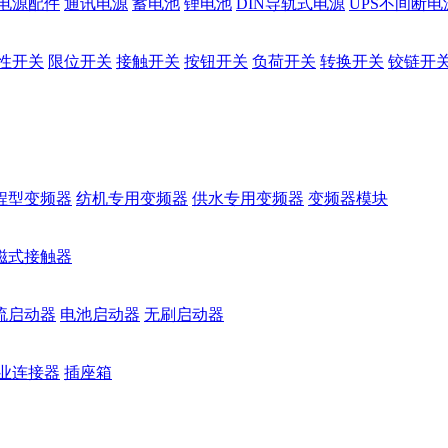
电源配件
通讯电源
蓄电池
锂电池
DIN导轨式电源
UPS不间断电
性开关
限位开关
接触开关
按钮开关
负荷开关
转换开关
铰链开
程型变频器
纺机专用变频器
供水专用变频器
变频器模块
磁式接触器
流启动器
电池启动器
无刷启动器
业连接器
插座箱