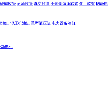
酸碱胶管
耐油胶管
真空软管
不锈钢编织软管
化工软管
防静电
钢油缸
辊压机油缸
重型液压缸
电力设备油缸
振动电机