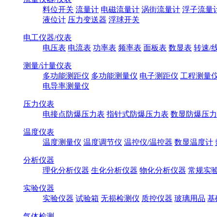
料位开关
流量计
电磁流量计
涡街流量计
浮子流量
液位计
压力变送器
浮球开关
电工仪器/仪表
电压表
电流表
功率表
频率表
面板表
数显表
转速/
测量/计量仪表
多功能测距仪
多功能测量仪
电子测距仪
工程测量
电导率测量仪
压力仪表
电接点防爆压力表
指针式防爆压力表
数显防爆压力
温度仪表
温度测量仪
温度调节仪
温控仪/温控器
数显温度计
分析仪器
理化分析仪器
生化分析仪器
物化分析仪器
常规实
实验仪器
实验仪器
试验箱
无损检测仪
质控仪器
玻璃用品
基
气体检测