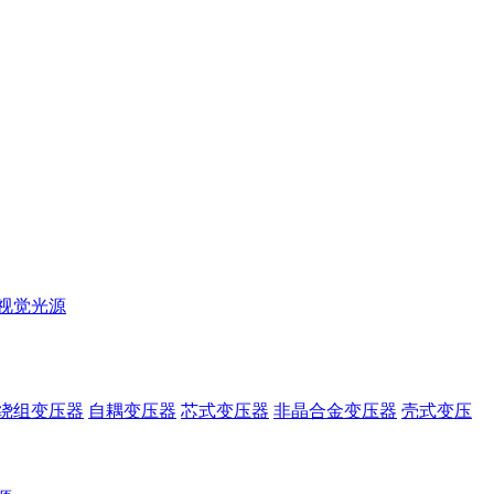
视觉光源
绕组变压器
自耦变压器
芯式变压器
非晶合金变压器
壳式变压