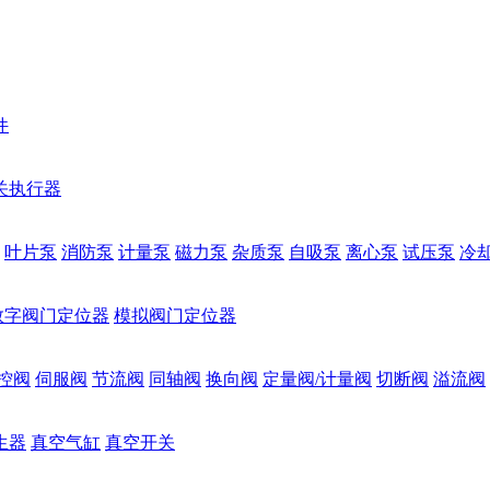
件
关执行器
叶片泵
消防泵
计量泵
磁力泵
杂质泵
自吸泵
离心泵
试压泵
冷
数字阀门定位器
模拟阀门定位器
控阀
伺服阀
节流阀
同轴阀
换向阀
定量阀/计量阀
切断阀
溢流阀
生器
真空气缸
真空开关