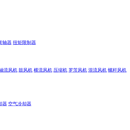
联轴器
扭矩限制器
轴流风机
鼓风机
横流风机
压缩机
罗茨风机
混流风机
螺杆风机
却器
空气冷却器