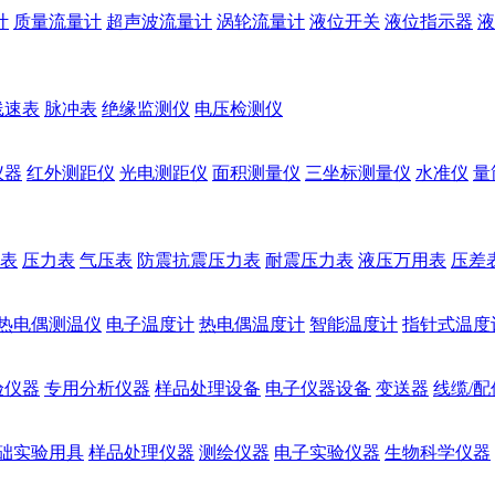
计
质量流量计
超声波流量计
涡轮流量计
液位开关
液位指示器
液
线速表
脉冲表
绝缘监测仪
电压检测仪
仪器
红外测距仪
光电测距仪
面积测量仪
三坐标测量仪
水准仪
量
表
压力表
气压表
防震抗震压力表
耐震压力表
液压万用表
压差
热电偶测温仪
电子温度计
热电偶温度计
智能温度计
指针式温度
验仪器
专用分析仪器
样品处理设备
电子仪器设备
变送器
线缆/配
础实验用具
样品处理仪器
测绘仪器
电子实验仪器
生物科学仪器