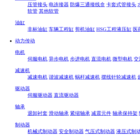
压管接头
电连接器
防爆三通接线盒
卡套式管接头
软管
其他软管
油缸
非标油缸
车辆工程缸
剪机油缸
HSG工程液压缸
医
动力传动
电机
伺服电机
异步电机
步进电机
直流电机
微型电机
交
减速机
减速电机
谐波减速机
蜗杆减速机
摆线针轮减速机
驱动器
伺服驱动器
直流驱动器
轴承
退卸衬套
滑动轴承
紧缩轴承
减震元件
轴承保持架
制动器
机械式制动器
安全制动器
气压式制动器
液压式制