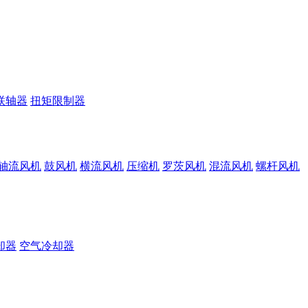
联轴器
扭矩限制器
轴流风机
鼓风机
横流风机
压缩机
罗茨风机
混流风机
螺杆风机
却器
空气冷却器