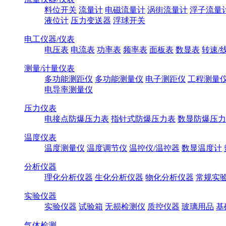
料位开关
流量计
电磁流量计
涡街流量计
浮子流量
液位计
压力变送器
浮球开关
电工仪器/仪表
电压表
电流表
功率表
频率表
面板表
数显表
转速/
测量/计量仪表
多功能测距仪
多功能测量仪
电子测距仪
工程测量
电导率测量仪
压力仪表
电接点防爆压力表
指针式防爆压力表
数显防爆压力
温度仪表
温度测量仪
温度调节仪
温控仪/温控器
数显温度计
分析仪器
理化分析仪器
生化分析仪器
物化分析仪器
常规实
实验仪器
实验仪器
试验箱
无损检测仪
质控仪器
玻璃用品
基
气体检测