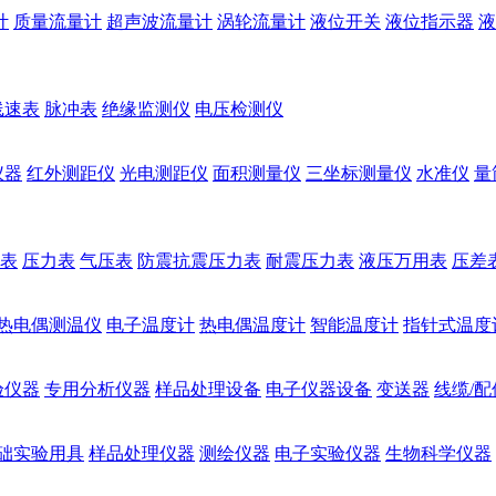
计
质量流量计
超声波流量计
涡轮流量计
液位开关
液位指示器
液
线速表
脉冲表
绝缘监测仪
电压检测仪
仪器
红外测距仪
光电测距仪
面积测量仪
三坐标测量仪
水准仪
量
表
压力表
气压表
防震抗震压力表
耐震压力表
液压万用表
压差
热电偶测温仪
电子温度计
热电偶温度计
智能温度计
指针式温度
验仪器
专用分析仪器
样品处理设备
电子仪器设备
变送器
线缆/配
础实验用具
样品处理仪器
测绘仪器
电子实验仪器
生物科学仪器