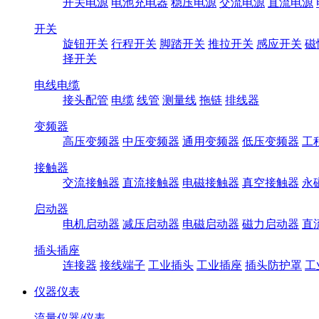
开关电源
电池充电器
稳压电源
交流电源
直流电源
开关
旋钮开关
行程开关
脚踏开关
推拉开关
感应开关
磁
择开关
电线电缆
接头配管
电缆
线管
测量线
拖链
排线器
变频器
高压变频器
中压变频器
通用变频器
低压变频器
工
接触器
交流接触器
直流接触器
电磁接触器
真空接触器
永
启动器
电机启动器
减压启动器
电磁启动器
磁力启动器
直
插头插座
连接器
接线端子
工业插头
工业插座
插头防护罩
工
仪器仪表
流量仪器/仪表