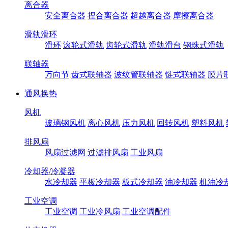
离合器
安全离合器
捏合离合器
超越离合器
摩擦离合器
滑轨滑环
滑环
滚轮式滑轨
齿轮式滑轨
滑轨滑台
钢珠式滑轨
联轴器
万向节
齿式联轴器
波纹管联轴器
链式联轴器
膜片
通风换热
风机
玻璃钢风机
离心风机
压力风机
回转风机
塑料风机
排风扇
风扇过滤网
过滤排风扇
工业风扇
冷却器/冷凝器
水冷却器
平板冷却器
板式冷却器
油冷却器
机油冷
工业空调
工业空调
工业冷风扇
工业空调配件