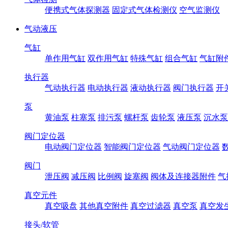
便携式气体探测器
固定式气体检测仪
空气监测仪
气动液压
气缸
单作用气缸
双作用气缸
特殊气缸
组合气缸
气缸附
执行器
气动执行器
电动执行器
液动执行器
阀门执行器
开
泵
黄油泵
柱塞泵
排污泵
螺杆泵
齿轮泵
液压泵
沉水泵
阀门定位器
电动阀门定位器
智能阀门定位器
气动阀门定位器
阀门
泄压阀
减压阀
比例阀
旋塞阀
阀体及连接器附件
气
真空元件
真空吸盘
其他真空附件
真空过滤器
真空泵
真空发
接头/软管