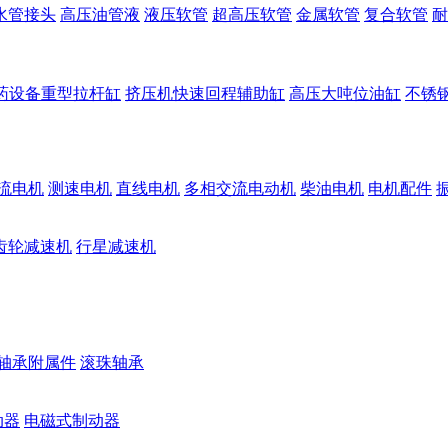
水管接头
高压油管液
液压软管
超高压软管
金属软管
复合软管
耐
药设备重型拉杆缸
挤压机快速回程辅助缸
高压大吨位油缸
不锈
流电机
测速电机
直线电机
多相交流电动机
柴油电机
电机配件
齿轮减速机
行星减速机
轴承附属件
滚珠轴承
动器
电磁式制动器