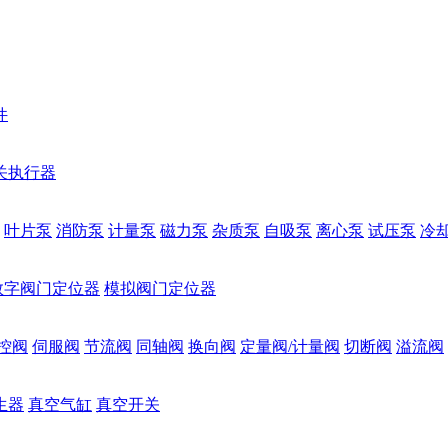
件
关执行器
叶片泵
消防泵
计量泵
磁力泵
杂质泵
自吸泵
离心泵
试压泵
冷
数字阀门定位器
模拟阀门定位器
控阀
伺服阀
节流阀
同轴阀
换向阀
定量阀/计量阀
切断阀
溢流阀
生器
真空气缸
真空开关