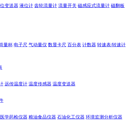
位变送器
液位计
齿轮流量计
流量开关
磁感应式流量计
磁翻板
筒量杯
电子尺
气动量仪
数显卡尺
百分表
计数器
转速表/转速计
表
计
远传温度计
温度传感器
温度变送器
件
医学药检仪器
粮油食品仪器
石油化工仪器
环境监测分析仪器