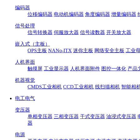
编码器
位移编码器
电动机编码器
角度编码器
增量编码器
信号处理
信号转换器
伺服放大器
信号读数器
开关放大器
嵌入式（主板）
OPS主板
NANo-ITX
迷你主板
网络安全主板
工业母
人机界面
触摸屏
工业显示器
人机界面附件
图控一体化
产品
机器视觉
CMDS工业相机
CCD工业相机
线扫描相机
智能相
电工电气
变压器
单相变压器
三相变压器
干式变压器
油浸式变压器
器
电源