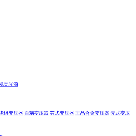
视觉光源
绕组变压器
自耦变压器
芯式变压器
非晶合金变压器
壳式变压