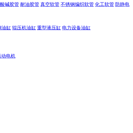
酸碱胶管
耐油胶管
真空软管
不锈钢编织软管
化工软管
防静电
钢油缸
辊压机油缸
重型液压缸
电力设备油缸
振动电机