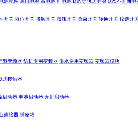
电源配件
通讯电源
蓄电池
锂电池
DIN导轨式电源
UPS不间断电
性开关
限位开关
接触开关
按钮开关
负荷开关
转换开关
铰链开
程型变频器
纺机专用变频器
供水专用变频器
变频器模块
磁式接触器
流启动器
电池启动器
无刷启动器
业连接器
插座箱