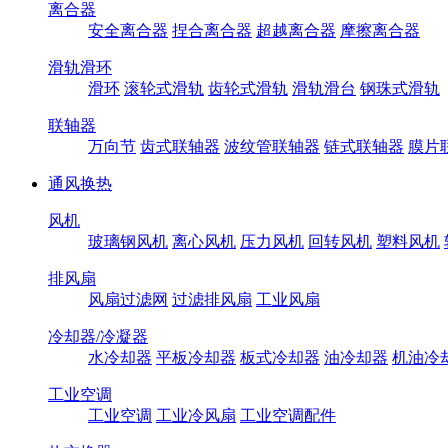
离合器
安全离合器
捏合离合器
超越离合器
摩擦离合器
滑轨滑环
滑环
滚轮式滑轨
齿轮式滑轨
滑轨滑台
钢珠式滑轨
联轴器
万向节
齿式联轴器
波纹管联轴器
链式联轴器
膜片
通风换热
风机
玻璃钢风机
离心风机
压力风机
回转风机
塑料风机
排风扇
风扇过滤网
过滤排风扇
工业风扇
冷却器/冷凝器
水冷却器
平板冷却器
板式冷却器
油冷却器
机油冷
工业空调
工业空调
工业冷风扇
工业空调配件