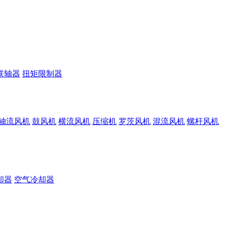
联轴器
扭矩限制器
轴流风机
鼓风机
横流风机
压缩机
罗茨风机
混流风机
螺杆风机
却器
空气冷却器