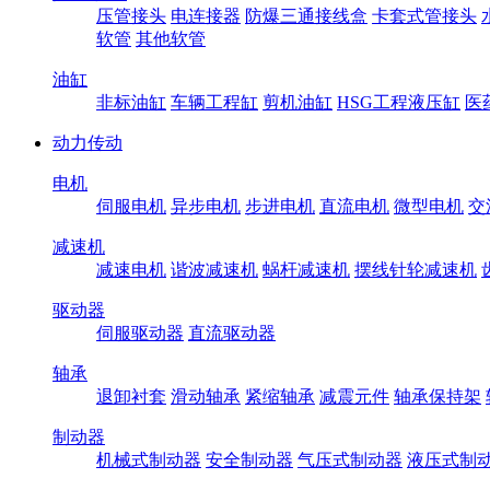
压管接头
电连接器
防爆三通接线盒
卡套式管接头
软管
其他软管
油缸
非标油缸
车辆工程缸
剪机油缸
HSG工程液压缸
医
动力传动
电机
伺服电机
异步电机
步进电机
直流电机
微型电机
交
减速机
减速电机
谐波减速机
蜗杆减速机
摆线针轮减速机
驱动器
伺服驱动器
直流驱动器
轴承
退卸衬套
滑动轴承
紧缩轴承
减震元件
轴承保持架
制动器
机械式制动器
安全制动器
气压式制动器
液压式制