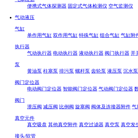
便携式气体探测器
固定式气体检测仪
空气监测仪
气动液压
气缸
单作用气缸
双作用气缸
特殊气缸
组合气缸
气缸附
执行器
气动执行器
电动执行器
液动执行器
阀门执行器
开
泵
黄油泵
柱塞泵
排污泵
螺杆泵
齿轮泵
液压泵
沉水泵
阀门定位器
电动阀门定位器
智能阀门定位器
气动阀门定位器
阀门
泄压阀
减压阀
比例阀
旋塞阀
阀体及连接器附件
气
真空元件
真空吸盘
其他真空附件
真空过滤器
真空泵
真空发
接头/软管