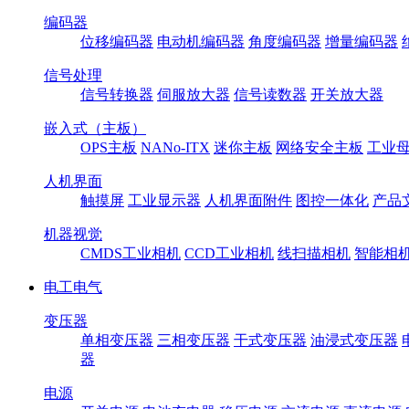
编码器
位移编码器
电动机编码器
角度编码器
增量编码器
信号处理
信号转换器
伺服放大器
信号读数器
开关放大器
嵌入式（主板）
OPS主板
NANo-ITX
迷你主板
网络安全主板
工业母
人机界面
触摸屏
工业显示器
人机界面附件
图控一体化
产品
机器视觉
CMDS工业相机
CCD工业相机
线扫描相机
智能相
电工电气
变压器
单相变压器
三相变压器
干式变压器
油浸式变压器
器
电源