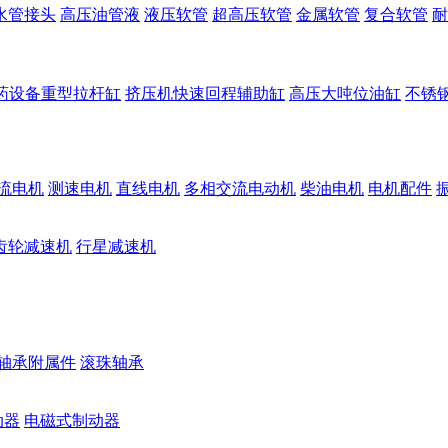
水管接头
高压油管液
液压软管
超高压软管
金属软管
复合软管
耐
药设备重型拉杆缸
挤压机快速回程辅助缸
高压大吨位油缸
不锈
流电机
测速电机
直线电机
多相交流电动机
柴油电机
电机配件
齿轮减速机
行星减速机
轴承附属件
滚珠轴承
动器
电磁式制动器