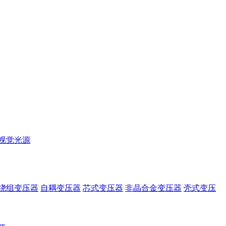
视觉光源
绕组变压器
自耦变压器
芯式变压器
非晶合金变压器
壳式变压