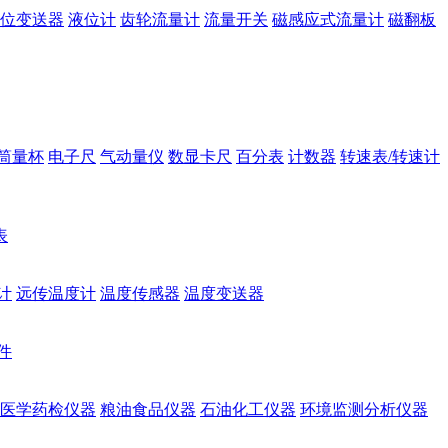
位变送器
液位计
齿轮流量计
流量开关
磁感应式流量计
磁翻板
筒量杯
电子尺
气动量仪
数显卡尺
百分表
计数器
转速表/转速计
表
计
远传温度计
温度传感器
温度变送器
件
医学药检仪器
粮油食品仪器
石油化工仪器
环境监测分析仪器