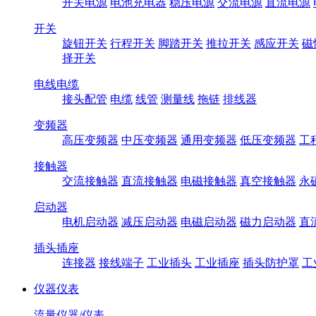
开关电源
电池充电器
稳压电源
交流电源
直流电源
开关
旋钮开关
行程开关
脚踏开关
推拉开关
感应开关
磁
择开关
电线电缆
接头配管
电缆
线管
测量线
拖链
排线器
变频器
高压变频器
中压变频器
通用变频器
低压变频器
工
接触器
交流接触器
直流接触器
电磁接触器
真空接触器
永
启动器
电机启动器
减压启动器
电磁启动器
磁力启动器
直
插头插座
连接器
接线端子
工业插头
工业插座
插头防护罩
工
仪器仪表
流量仪器/仪表