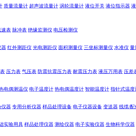
计
质量流量计
超声波流量计
涡轮流量计
液位开关
液位指示器
液
线速表
脉冲表
绝缘监测仪
电压检测仪
仪器
红外测距仪
光电测距仪
面积测量仪
三坐标测量仪
水准仪
量
表
压力表
气压表
防震抗震压力表
耐震压力表
液压万用表
压差
热电偶测温仪
电子温度计
热电偶温度计
智能温度计
指针式温度
验仪器
专用分析仪器
样品处理设备
电子仪器设备
变送器
线缆/配
础实验用具
样品处理仪器
测绘仪器
电子实验仪器
生物科学仪器