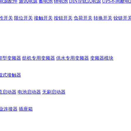
电源配件
通讯电源
蓄电池
锂电池
DIN导轨式电源
UPS不间断电
性开关
限位开关
接触开关
按钮开关
负荷开关
转换开关
铰链开
程型变频器
纺机专用变频器
供水专用变频器
变频器模块
磁式接触器
流启动器
电池启动器
无刷启动器
业连接器
插座箱