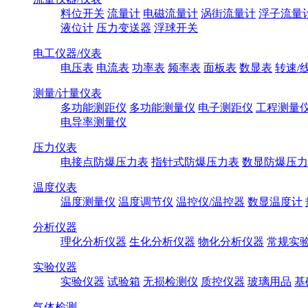
料位开关
流量计
电磁流量计
涡街流量计
浮子流量
液位计
压力变送器
浮球开关
电工仪器/仪表
电压表
电流表
功率表
频率表
面板表
数显表
转速/
测量/计量仪表
多功能测距仪
多功能测量仪
电子测距仪
工程测量
电导率测量仪
压力仪表
电接点防爆压力表
指针式防爆压力表
数显防爆压力
温度仪表
温度测量仪
温度调节仪
温控仪/温控器
数显温度计
分析仪器
理化分析仪器
生化分析仪器
物化分析仪器
常规实
实验仪器
实验仪器
试验箱
无损检测仪
质控仪器
玻璃用品
基
气体检测