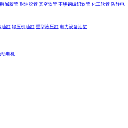
酸碱胶管
耐油胶管
真空软管
不锈钢编织软管
化工软管
防静电
钢油缸
辊压机油缸
重型液压缸
电力设备油缸
振动电机