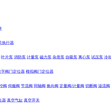
件
关执行器
叶片泵
消防泵
计量泵
磁力泵
杂质泵
自吸泵
离心泵
试压泵
冷
数字阀门定位器
模拟阀门定位器
控阀
伺服阀
节流阀
同轴阀
换向阀
定量阀/计量阀
切断阀
溢流阀
生器
真空气缸
真空开关