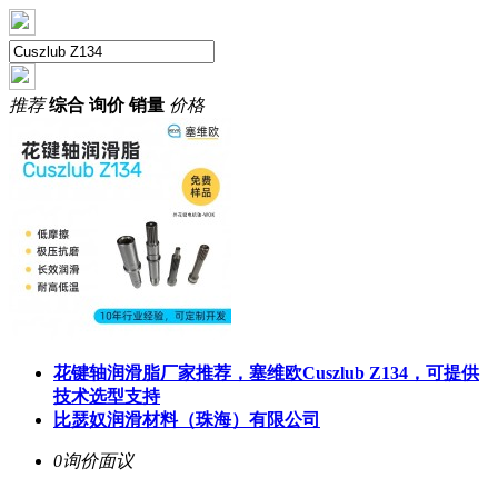
推荐
综合
询价
销量
价格
花键轴润滑脂厂家推荐，塞维欧
Cuszlub Z134
，可提供
技术选型支持
比瑟奴润滑材料（珠海）有限公司
0询价
面议